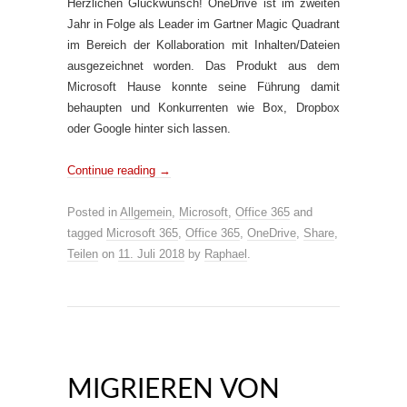
Herzlichen Glückwunsch! OneDrive ist im zweiten
Jahr in Folge als Leader im Gartner Magic Quadrant
im Bereich der Kollaboration mit Inhalten/Dateien
ausgezeichnet worden. Das Produkt aus dem
Microsoft Hause konnte seine Führung damit
behaupten und Konkurrenten wie Box, Dropbox
oder Google hinter sich lassen.
Continue reading
→
Posted in
Allgemein
,
Microsoft
,
Office 365
and
tagged
Microsoft 365
,
Office 365
,
OneDrive
,
Share
,
Teilen
on
11. Juli 2018
by
Raphael
.
MIGRIEREN VON