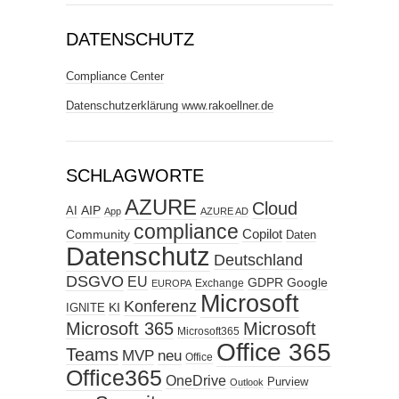
DATENSCHUTZ
Compliance Center
Datenschutzerklärung www.rakoellner.de
SCHLAGWORTE
AZURE
Cloud
AIP
AI
App
AZURE AD
compliance
Copilot
Community
Daten
Datenschutz
Deutschland
DSGVO
EU
GDPR
Google
Exchange
EUROPA
Microsoft
Konferenz
KI
IGNITE
Microsoft 365
Microsoft
Microsoft365
Office 365
Teams
MVP
neu
Office
Office365
OneDrive
Purview
Outlook