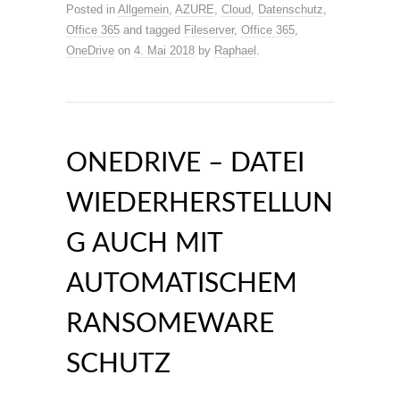
Posted in
Allgemein
,
AZURE
,
Cloud
,
Datenschutz
,
Office 365
and tagged
Fileserver
,
Office 365
,
OneDrive
on
4. Mai 2018
by
Raphael
.
ONEDRIVE – DATEI
WIEDERHERSTELLUN
G AUCH MIT
AUTOMATISCHEM
RANSOMEWARE
SCHUTZ