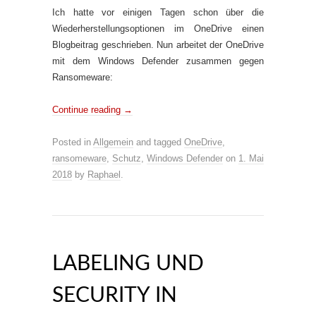
Ich hatte vor einigen Tagen schon über die
Wiederherstellungsoptionen im OneDrive einen
Blogbeitrag geschrieben. Nun arbeitet der OneDrive
mit dem Windows Defender zusammen gegen
Ransomeware:
Continue reading
→
Posted in
Allgemein
and tagged
OneDrive
,
ransomeware
,
Schutz
,
Windows Defender
on
1. Mai
2018
by
Raphael
.
LABELING UND
SECURITY IN