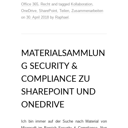
Office 365
,
Recht
and tagged
Kollaboration
,
OneDrive
,
SharePoint
,
Teilen
,
Zusammenarbeiten
on
30. April 2018
by
Raphael
.
MATERIALSAMMLUN
G SECURITY &
COMPLIANCE ZU
SHAREPOINT UND
ONEDRIVE
Ich bin immer auf der Suche nach Material von
Microsoft im Bereich Security & Compliance. Nun