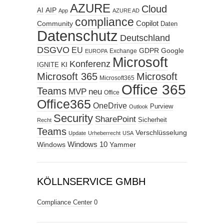
AZURE
Cloud
AIP
AI
App
AZURE AD
compliance
Copilot
Community
Daten
Datenschutz
Deutschland
DSGVO
EU
GDPR
Google
Exchange
EUROPA
Microsoft
Konferenz
KI
IGNITE
Microsoft 365
Microsoft
Microsoft365
Office 365
Teams
MVP
neu
Office
Office365
OneDrive
Purview
Outlook
Security
SharePoint
Sicherheit
Recht
Teams
Verschlüsselung
Update
Urheberrecht
USA
Windows
Windows 10
Yammer
KÖLLNSERVICE GMBH
Compliance Center
0