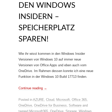
DEN WINDOWS
INSIDERN –
SPEICHERPLATZ
SPAREN!
Wie ihr wisst kommen in den Windows Insider
Versionen von Windows 10 auf immer neue
Versionen von Office Apps und eben auch vom
OneDrive. Im Rahmen dessen konnte ich eine neue
Funktion in der Windows 10 Build 17713 finden.
Continue reading
→
Posted in
AZURE
,
Cloud
,
Microsoft
,
Office 365
,
OneDrive
,
OneDrive for Business
,
Software
and
tagged
Microsoft365
,
OneDrive
,
Storage
,
Windows