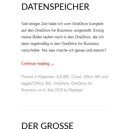
DATENSPEICHER
Seit einiger Zeit habe ich vom OneDrive komplett
auf den OneDrive for Business umgestellt. Einzig
meine Bilder laufen noch in den OneDrive, die ich
dann regelmäßig in den OneDrive for Business
verschiebe. Nur was mache ich genau und warum?
Continue reading
→
Posted in
Allgemein
,
AZURE
,
Cloud
,
Office 365
and
tagged
Office 365
,
OneDrive
,
OneDrive for
Business
on
4. Mai 2018
by
Raphael
.
DER GROSSE V