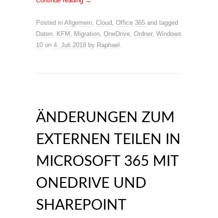
Continue reading
→
Posted in
Allgemein
,
Cloud
,
Office 365
and tagged
Daten
,
KFM
,
Migration
,
OneDrive
,
Ordner
,
Windows
10
on
4. Juli 2018
by
Raphael
.
ÄNDERUNGEN ZUM
EXTERNEN TEILEN IN
MICROSOFT 365 MIT
ONEDRIVE UND
SHAREPOINT