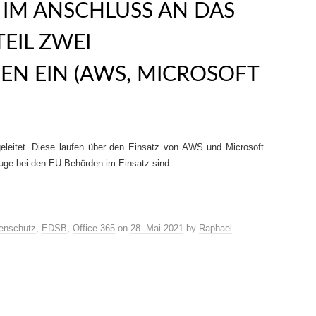
T IM ANSCHLUSS AN DAS
TEIL ZWEI
N EIN (AWS, MICROSOFT
leitet. Diese laufen über den Einsatz von AWS und Microsoft
uge bei den EU Behörden im Einsatz sind.
enschutz
,
EDSB
,
Office 365
on
28. Mai 2021
by
Raphael
.