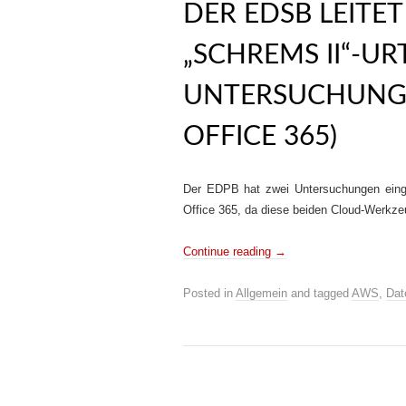
DER EDSB LEITE
„SCHREMS II“-UR
UNTERSUCHUNGE
OFFICE 365)
Der EDPB hat zwei Untersuchungen einge
Office 365, da diese beiden Cloud-Werkze
Continue reading
→
Posted in
Allgemein
and tagged
AWS
,
Dat