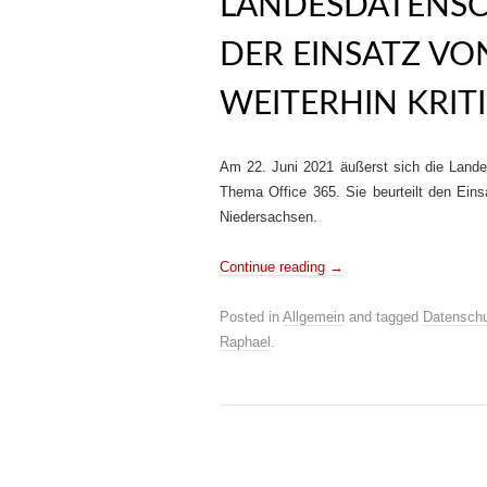
LANDESDATENSC
DER EINSATZ VON
WEITERHIN KRIT
Am 22. Juni 2021 äußerst sich die Land
Thema Office 365. Sie beurteilt den Einsa
Niedersachsen.
Continue reading
→
Posted in
Allgemein
and tagged
Datensch
Raphael
.