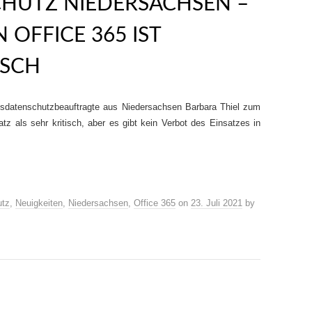
HUTZ NIEDERSACHSEN –
 OFFICE 365 IST
ISCH
esdatenschutzbeauftragte aus Niedersachsen Barbara Thiel zum
tz als sehr kritisch, aber es gibt kein Verbot des Einsatzes in
utz
,
Neuigkeiten
,
Niedersachsen
,
Office 365
on
23. Juli 2021
by