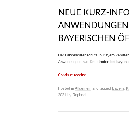
NEUE KURZ-INFO
ANWENDUNGEN A
BAYERISCHEN ÖF
Der Landesdatenschutz in Bayern veröffen
Anwendungen aus Drittstaaten bei bayerisc
Continue reading
→
Posted in
Allgemein
and tagged
Bayern
,
K
2021
by
Raphael
.