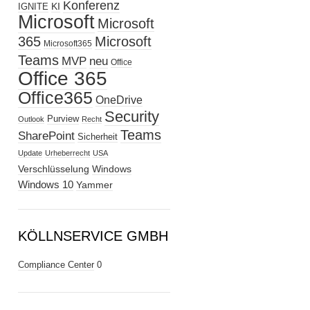
Konferenz
KI
IGNITE
Microsoft
Microsoft
365
Microsoft
Microsoft365
Teams
MVP
neu
Office
Office 365
Office365
OneDrive
Security
Purview
Outlook
Recht
Teams
SharePoint
Sicherheit
Update
Urheberrecht
USA
Verschlüsselung
Windows
Windows 10
Yammer
KÖLLNSERVICE GMBH
Compliance Center
0