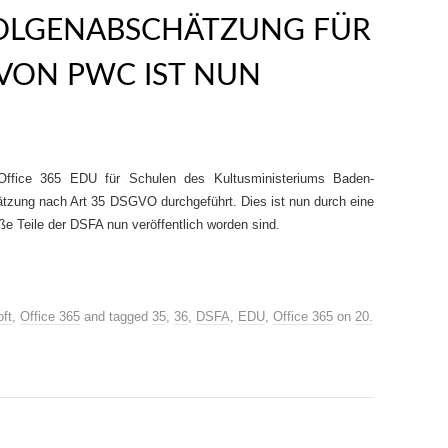
OLGENABSCHÄTZUNG FÜR
 VON PWC IST NUN
ffice 365 EDU für Schulen des Kultusministeriums Baden-
tzung nach Art 35 DSGVO durchgeführt. Dies ist nun durch eine
ße Teile der DSFA nun veröffentlich worden sind.
ft
,
Office 365
and tagged
35
,
36
,
DSFA
,
EDU
,
Office 365
on
20.