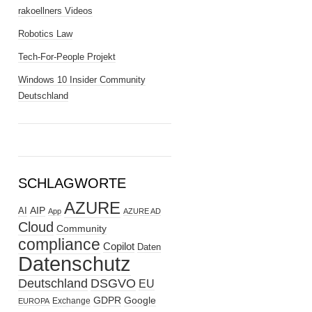
rakoellners Videos
Robotics Law
Tech-For-People Projekt
Windows 10 Insider Community
Deutschland
SCHLAGWORTE
AZURE
AIP
AI
App
AZURE AD
Cloud
Community
compliance
Copilot
Daten
Datenschutz
Deutschland
DSGVO
EU
GDPR
Google
Exchange
EUROPA