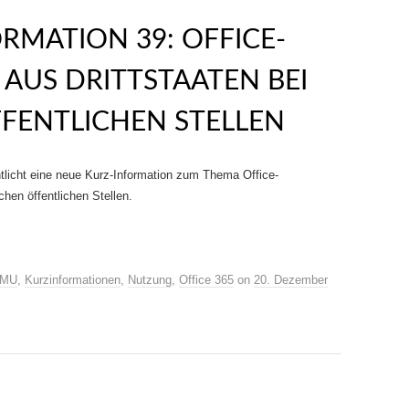
RMATION 39: OFFICE-
US DRITTSTAATEN BEI
FENTLICHEN STELLEN
tlicht eine neue Kurz-Information zum Thema Office-
hen öffentlichen Stellen.
MU
,
Kurzinformationen
,
Nutzung
,
Office 365
on
20. Dezember