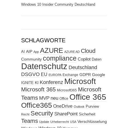
Windows 10 Insider Community Deutschland
SCHLAGWORTE
AZURE
Cloud
AIP
AI
App
AZURE AD
compliance
Copilot
Community
Daten
Datenschutz
Deutschland
DSGVO
EU
GDPR
Google
Exchange
EUROPA
Microsoft
Konferenz
KI
IGNITE
Microsoft 365
Microsoft
Microsoft365
Office 365
Teams
MVP
neu
Office
Office365
OneDrive
Purview
Outlook
Security
SharePoint
Sicherheit
Recht
Teams
Verschlüsselung
Update
Urheberrecht
USA