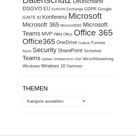
Deutschland
DSGVO
EU
GDPR
Google
Exchange
EUROPA
Microsoft
Konferenz
KI
IGNITE
Microsoft 365
Microsoft
Microsoft365
Office 365
Teams
MVP
neu
Office
Office365
OneDrive
Purview
Outlook
Security
SharePoint
Sicherheit
Recht
Teams
Verschlüsselung
Update
Urheberrecht
USA
Windows
Windows 10
Yammer
THEMEN
Themen