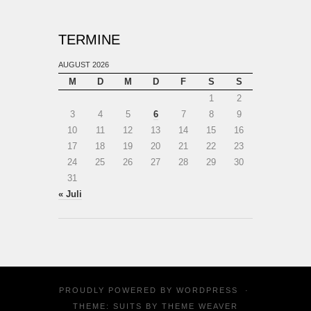
TERMINE
AUGUST 2026
M
D
M
D
F
S
S
1
2
3
4
5
6
7
8
9
10
11
12
13
14
15
16
17
18
19
20
21
22
23
24
25
26
27
28
29
30
31
« Juli
PROUDLY POWERED BY
WORDPRESS
·
THEME: SUITS BY
THEME WEAVER