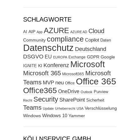
SCHLAGWORTE
AZURE
Cloud
AIP
AI
App
AZURE AD
compliance
Copilot
Community
Daten
Datenschutz
Deutschland
DSGVO
EU
GDPR
Google
Exchange
EUROPA
Microsoft
Konferenz
KI
IGNITE
Microsoft 365
Microsoft
Microsoft365
Office 365
Teams
MVP
neu
Office
Office365
OneDrive
Purview
Outlook
Security
SharePoint
Sicherheit
Recht
Teams
Verschlüsselung
Update
Urheberrecht
USA
Windows
Windows 10
Yammer
KÖLLNSERVICE GMBH