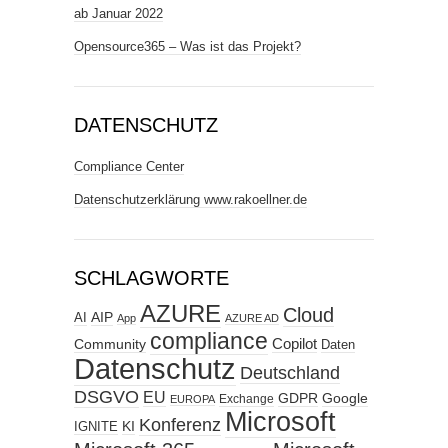
ab Januar 2022
Opensource365 – Was ist das Projekt?
DATENSCHUTZ
Compliance Center
Datenschutzerklärung www.rakoellner.de
SCHLAGWORTE
AZURE
Cloud
AIP
AI
App
AZURE AD
compliance
Copilot
Community
Daten
Datenschutz
Deutschland
DSGVO
EU
GDPR
Google
Exchange
EUROPA
Microsoft
Konferenz
KI
IGNITE