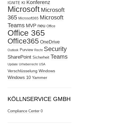
Konferenz
KI
IGNITE
Microsoft
Microsoft
365
Microsoft
Microsoft365
Teams
MVP
neu
Office
Office 365
Office365
OneDrive
Security
Purview
Outlook
Recht
Teams
SharePoint
Sicherheit
Update
Urheberrecht
USA
Verschlüsselung
Windows
Windows 10
Yammer
KÖLLNSERVICE GMBH
Compliance Center
0