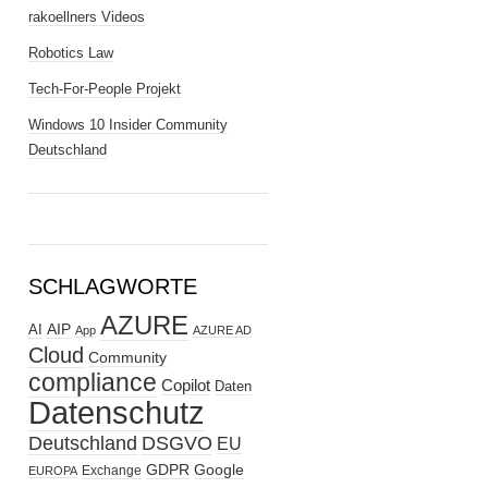
rakoellners Videos
Robotics Law
Tech-For-People Projekt
Windows 10 Insider Community
Deutschland
SCHLAGWORTE
AZURE
AIP
AI
App
AZURE AD
Cloud
Community
compliance
Copilot
Daten
Datenschutz
Deutschland
DSGVO
EU
GDPR
Google
Exchange
EUROPA