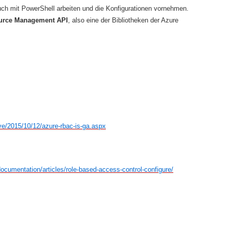
uch mit PowerShell arbeiten und die Konfigurationen vornehmen.
urce Management API
, also eine der Bibliotheken der Azure
ive/2015/10/12/azure-rbac-is-ga.aspx
ocumentation/articles/role-based-access-control-configure/