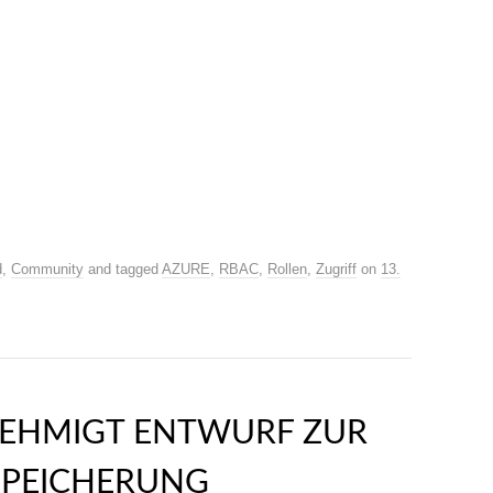
d
,
Community
and tagged
AZURE
,
RBAC
,
Rollen
,
Zugriff
on
13.
EHMIGT ENTWURF ZUR
SPEICHERUNG