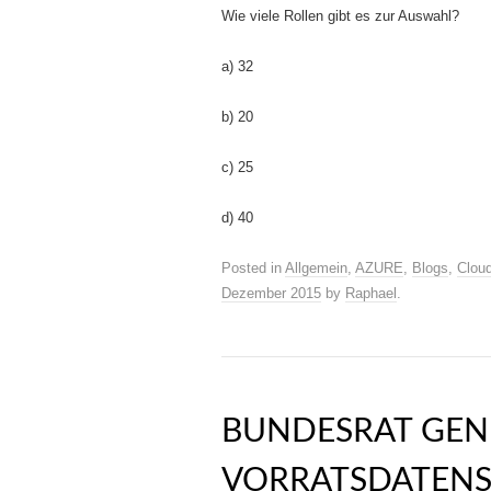
Wie viele Rollen gibt es zur Auswahl?
a) 32
b) 20
c) 25
d) 40
Posted in
Allgemein
,
AZURE
,
Blogs
,
Clou
Dezember 2015
by
Raphael
.
BUNDESRAT GEN
VORRATSDATEN