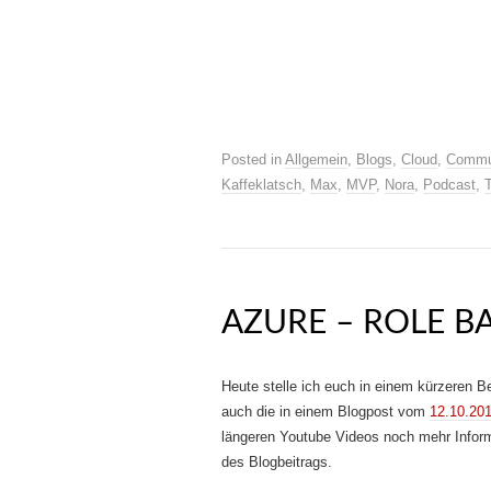
Posted in
Allgemein
,
Blogs
,
Cloud
,
Commu
Kaffeklatsch
,
Max
,
MVP
,
Nora
,
Podcast
,
AZURE – ROLE B
Heute stelle ich euch in einem kürzeren B
auch die in einem Blogpost vom
12.10.20
längeren Youtube Videos noch mehr Informa
des Blogbeitrags.