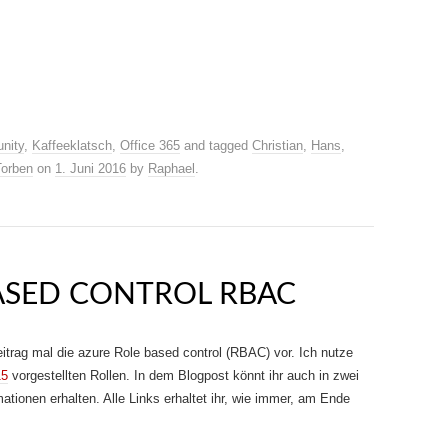
nity
,
Kaffeeklatsch
,
Office 365
and tagged
Christian
,
Hans
,
Torben
on
1. Juni 2016
by
Raphael
.
ASED CONTROL RBAC
eitrag mal die azure Role based control (RBAC) vor. Ich nutze
15
vorgestellten Rollen. In dem Blogpost könnt ihr auch in zwei
tionen erhalten. Alle Links erhaltet ihr, wie immer, am Ende