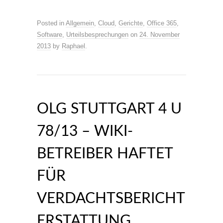
Posted in
Allgemein
,
Cloud
,
Gerichte
,
Office 365
,
Software
,
Urteilsbesprechungen
on
24. November
2013
by
Raphael
.
OLG STUTTGART 4 U
78/13 – WIKI-
BETREIBER HAFTET
FÜR
VERDACHTSBERICHT
ERSTATTUNG