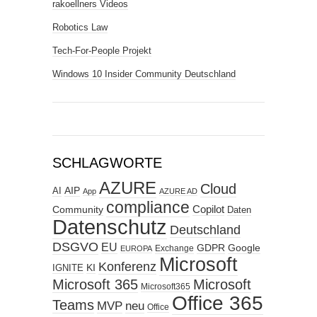
rakoellners Videos
Robotics Law
Tech-For-People Projekt
Windows 10 Insider Community Deutschland
SCHLAGWORTE
AZURE
Cloud
AIP
AI
App
AZURE AD
compliance
Copilot
Community
Daten
Datenschutz
Deutschland
DSGVO
EU
GDPR
Google
Exchange
EUROPA
Microsoft
Konferenz
KI
IGNITE
Microsoft 365
Microsoft
Microsoft365
Office 365
Teams
MVP
neu
Office