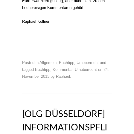
Euro zwar nicht günstig, aber auch nicht zu den
hochpreisigen Kommentaren gehört.
Raphael Köllner
Posted in
Allgemein
,
Buchtipp
,
Urheberrecht
and
tagged
Buchtipp
,
Kommentar
,
Urheberrecht
on
24.
November 2013
by
Raphael
.
[OLG DÜSSELDORF]
INFORMATIONSPFLI