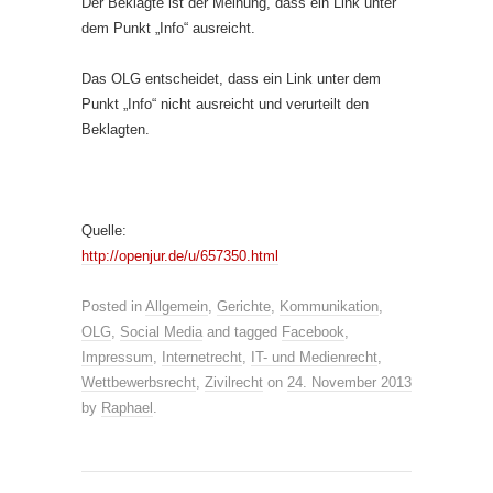
Der Beklagte ist der Meinung, dass ein Link unter
dem Punkt „Info“ ausreicht.
Das OLG entscheidet, dass ein Link unter dem
Punkt „Info“ nicht ausreicht und verurteilt den
Beklagten.
Quelle:
http://openjur.de/u/657350.html
Posted in
Allgemein
,
Gerichte
,
Kommunikation
,
OLG
,
Social Media
and tagged
Facebook
,
Impressum
,
Internetrecht
,
IT- und Medienrecht
,
Wettbewerbsrecht
,
Zivilrecht
on
24. November 2013
by
Raphael
.