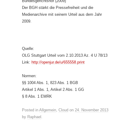
Bundesgerichtshof (2009)
Der BGH stärkt die Pressefreiheit und die
Medienarchive mit seinem Urteil aus dem Jahr
2009.
Quelle:
OLG Stuttgart Urteil vom 2.10.2013 Az. 4 U 78/13
Link:
h
ttp://openjur.de/u/655558.print
Normen:
§§ 1004 Abs. 1, 823 Abs. 1 BGB
Artikel 1 Abs. 1, Artikel 2 Abs. 1 GG
§ 8 Abs. 1 EMRK
Posted in
Allgemein
,
Cloud
on
24. November 2013
by
Raphael
.