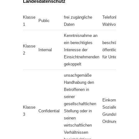
Landesdatenschutz
Klasse
frei zugängliche
Telefonbücher, Adre
Public
1
Daten
Wahlvorschlagsverz
Kenntnisnahme an
ein berechtigtes
beschränkt zugängl
Klasse
Internal
Interesse der
öffentliche Dateien, 
2
Einsichtnehmenden
für Unterlagen
gekoppelt
unsachgemäße
Handhabung den
Betroffenen in
seiner
Einkommen,
gesellschaftlichen
Klasse
Sozialleistungen,
Confidential
Stellung oder in
3
Grundsteuer,
seinen
Ordnungswidrigkeite
wirtschaftlichen
Verhältnissen