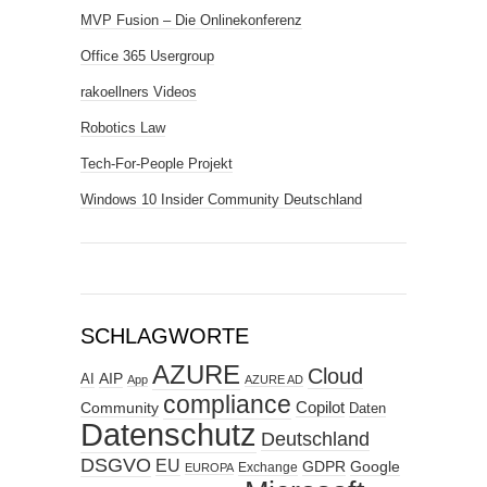
MVP Fusion – Die Onlinekonferenz
Office 365 Usergroup
rakoellners Videos
Robotics Law
Tech-For-People Projekt
Windows 10 Insider Community Deutschland
SCHLAGWORTE
AZURE
Cloud
AIP
AI
App
AZURE AD
compliance
Copilot
Community
Daten
Datenschutz
Deutschland
DSGVO
EU
GDPR
Google
Exchange
EUROPA