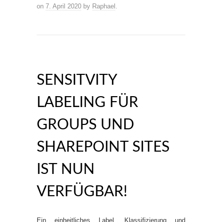
on
7. April 2020
by
Raphael
.
SENSITVITY
LABELING FÜR
GROUPS UND
SHAREPOINT SITES
IST NUN
VERFÜGBAR!
Ein einheitliches Label, Klassifizierung und