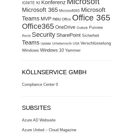
Microsoft
Konferenz
KI
IGNITE
Microsoft 365
Microsoft
Microsoft365
Office 365
Teams
MVP
neu
Office
Office365
OneDrive
Purview
Outlook
Security
SharePoint
Sicherheit
Recht
Teams
Verschlüsselung
Update
Urheberrecht
USA
Windows
Windows 10
Yammer
KÖLLNSERVICE GMBH
Compliance Center
0
SUBSITES
Azure AD Webseite
Azure United – Cloud Magazine