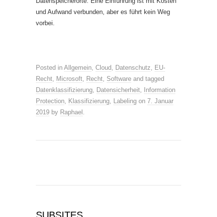
Datenspeicherorte. Eine Einführung ist mit Kosten
und Aufwand verbunden, aber es führt kein Weg
vorbei.
Posted in
Allgemein
,
Cloud
,
Datenschutz
,
EU-
Recht
,
Microsoft
,
Recht
,
Software
and tagged
Datenklassifizierung
,
Datensicherheit
,
Information
Protection
,
Klassifizierung
,
Labeling
on
7. Januar
2019
by
Raphael
.
SUBSITES