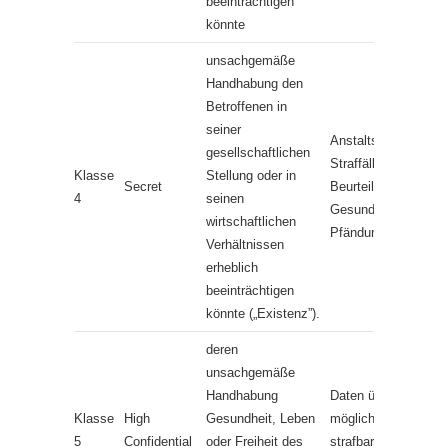
beeinträchtigen
könnte
unsachgemäße
Handhabung den
Betroffenen in
seiner
Anstaltsunterbringu
gesellschaftlichen
Straffälligkeit, diens
Klasse
Stellung oder in
Secret
Beurteilungen,
4
seinen
Gesundheitsdaten, 
wirtschaftlichen
Pfändungen
Verhältnissen
erheblich
beeinträchtigen
könnte („Existenz”).
deren
unsachgemäße
Handhabung
Daten über Personen
Klasse
High
Gesundheit, Leben
mögliche Opfer eine
5
Confidential
oder Freiheit des
strafbaren Handlung