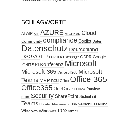
SCHLAGWORTE
AZURE
Cloud
AIP
AI
App
AZURE AD
compliance
Copilot
Community
Daten
Datenschutz
Deutschland
DSGVO
EU
GDPR
Google
Exchange
EUROPA
Microsoft
Konferenz
KI
IGNITE
Microsoft 365
Microsoft
Microsoft365
Office 365
Teams
MVP
neu
Office
Office365
OneDrive
Purview
Outlook
Security
SharePoint
Sicherheit
Recht
Teams
Verschlüsselung
Update
Urheberrecht
USA
Windows
Windows 10
Yammer