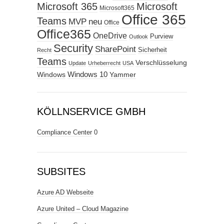
Microsoft 365
Microsoft
Microsoft365
Office 365
Teams
MVP
neu
Office
Office365
OneDrive
Purview
Outlook
Security
SharePoint
Sicherheit
Recht
Teams
Verschlüsselung
Update
Urheberrecht
USA
Windows
Windows 10
Yammer
KÖLLNSERVICE GMBH
Compliance Center
0
SUBSITES
Azure AD Webseite
Azure United – Cloud Magazine