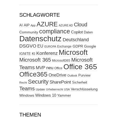
SCHLAGWORTE
AZURE
Cloud
AIP
AI
App
AZURE AD
compliance
Copilot
Community
Daten
Datenschutz
Deutschland
DSGVO
EU
GDPR
Google
Exchange
EUROPA
Microsoft
Konferenz
KI
IGNITE
Microsoft 365
Microsoft
Microsoft365
Office 365
Teams
MVP
neu
Office
Office365
OneDrive
Purview
Outlook
Security
SharePoint
Sicherheit
Recht
Teams
Verschlüsselung
Update
Urheberrecht
USA
Windows
Windows 10
Yammer
THEMEN