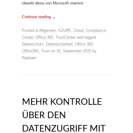
obwohl diese von Microsoft stammt.
Continue reading
→
Posted in
Allgemein
,
AZURE
,
Cloud
,
Compliance
Center
,
Office 365
,
TrustCenter
and tagged
Datenschutz
,
Datensicherheit
,
Office 365
,
Office365
,
Trust
on
15. September 2015
by
Raphael
.
MEHR KONTROLLE
ÜBER DEN
DATENZUGRIFF MIT