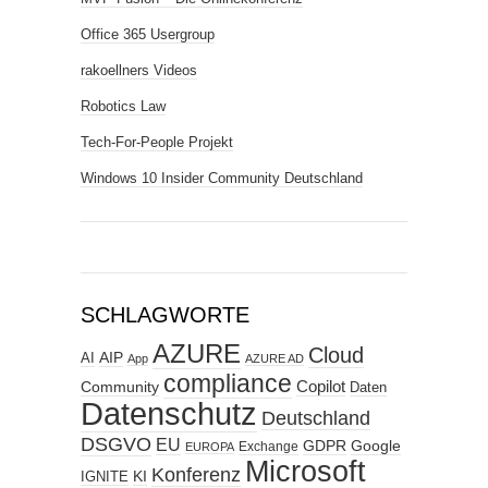
Office 365 Usergroup
rakoellners Videos
Robotics Law
Tech-For-People Projekt
Windows 10 Insider Community Deutschland
SCHLAGWORTE
AZURE
Cloud
AIP
AI
App
AZURE AD
compliance
Copilot
Community
Daten
Datenschutz
Deutschland
DSGVO
EU
GDPR
Google
Exchange
EUROPA
Microsoft
Konferenz
KI
IGNITE