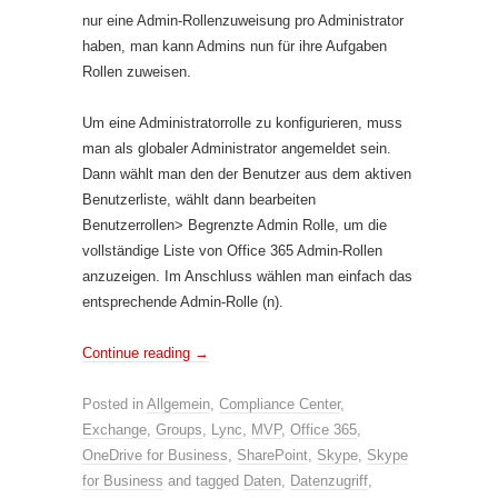
nur ei
ne Admin-Rollenzuweisung pro Administrator
haben, man kann Admins nun für ihre Aufgaben
Rollen zuweisen.
Um eine Administratorrolle zu konfigurieren, muss
man als globaler Administrator angemeldet sein.
Dann wählt man den der Benutzer aus dem aktiven
Benutzerliste, wählt dann bearbeiten
Benutzerrollen> Begrenzte Admin Rolle, um die
vollständige Liste von Office 365 Admin-Rollen
anzuzeigen. Im Anschluss w
ählen man einfach das
entsprechende Admin-Rolle (n).
Continue reading
→
Posted in
Allgemein
,
Compliance Center
,
Exchange
,
Groups
,
Lync
,
MVP
,
Office 365
,
OneDrive for Business
,
SharePoint
,
Skype
,
Skype
for Business
and tagged
Daten
,
Datenzugriff
,