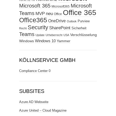
Microsoft 365
Microsoft
Microsoft365
Office 365
Teams
MVP
neu
Office
Office365
OneDrive
Purview
Outlook
Security
SharePoint
Sicherheit
Recht
Teams
Verschlüsselung
Update
Urheberrecht
USA
Windows
Windows 10
Yammer
KÖLLNSERVICE GMBH
Compliance Center
0
SUBSITES
Azure AD Webseite
Azure United – Cloud Magazine