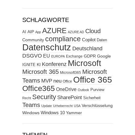
SCHLAGWORTE
AZURE
Cloud
AIP
AI
App
AZURE AD
compliance
Copilot
Community
Daten
Datenschutz
Deutschland
DSGVO
EU
GDPR
Google
Exchange
EUROPA
Microsoft
Konferenz
KI
IGNITE
Microsoft 365
Microsoft
Microsoft365
Office 365
Teams
MVP
neu
Office
Office365
OneDrive
Purview
Outlook
Security
SharePoint
Sicherheit
Recht
Teams
Verschlüsselung
Update
Urheberrecht
USA
Windows
Windows 10
Yammer