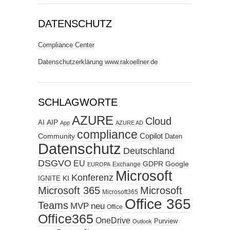
DATENSCHUTZ
Compliance Center
Datenschutzerklärung www.rakoellner.de
SCHLAGWORTE
AZURE
Cloud
AIP
AI
App
AZURE AD
compliance
Copilot
Community
Daten
Datenschutz
Deutschland
DSGVO
EU
GDPR
Google
Exchange
EUROPA
Microsoft
Konferenz
KI
IGNITE
Microsoft 365
Microsoft
Microsoft365
Office 365
Teams
MVP
neu
Office
Office365
OneDrive
Purview
Outlook