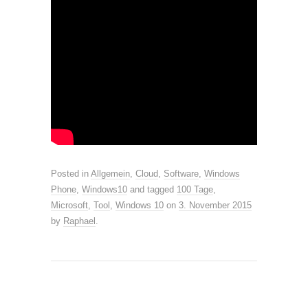
Posted in
Allgemein
,
Cloud
,
Software
,
Windows
Phone
,
Windows10
and tagged
100 Tage
,
Microsoft
,
Tool
,
Windows 10
on
3. November 2015
by
Raphael
.