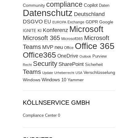
compliance
Copilot
Community
Daten
Datenschutz
Deutschland
DSGVO
EU
GDPR
Google
Exchange
EUROPA
Microsoft
Konferenz
KI
IGNITE
Microsoft 365
Microsoft
Microsoft365
Office 365
Teams
MVP
neu
Office
Office365
OneDrive
Purview
Outlook
Security
SharePoint
Sicherheit
Recht
Teams
Verschlüsselung
Update
Urheberrecht
USA
Windows
Windows 10
Yammer
KÖLLNSERVICE GMBH
Compliance Center
0