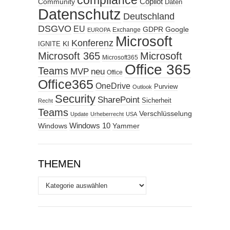
compliance
Copilot
Community
Daten
Datenschutz
Deutschland
DSGVO
EU
GDPR
Google
Exchange
EUROPA
Microsoft
Konferenz
KI
IGNITE
Microsoft 365
Microsoft
Microsoft365
Office 365
Teams
MVP
neu
Office
Office365
OneDrive
Purview
Outlook
Security
SharePoint
Sicherheit
Recht
Teams
Verschlüsselung
Update
Urheberrecht
USA
Windows
Windows 10
Yammer
THEMEN
Themen