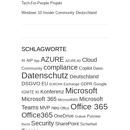
Tech-For-People Projekt
Windows 10 Insider Community Deutschland
SCHLAGWORTE
AZURE
Cloud
AIP
AI
App
AZURE AD
compliance
Copilot
Community
Daten
Datenschutz
Deutschland
DSGVO
EU
GDPR
Google
Exchange
EUROPA
Microsoft
Konferenz
KI
IGNITE
Microsoft 365
Microsoft
Microsoft365
Office 365
Teams
MVP
neu
Office
Office365
OneDrive
Purview
Outlook
Security
SharePoint
Sicherheit
Recht