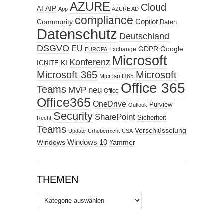
AZURE
Cloud
AIP
AI
App
AZURE AD
compliance
Copilot
Community
Daten
Datenschutz
Deutschland
DSGVO
EU
GDPR
Google
Exchange
EUROPA
Microsoft
Konferenz
KI
IGNITE
Microsoft 365
Microsoft
Microsoft365
Office 365
Teams
MVP
neu
Office
Office365
OneDrive
Purview
Outlook
Security
SharePoint
Sicherheit
Recht
Teams
Verschlüsselung
Update
Urheberrecht
USA
Windows
Windows 10
Yammer
THEMEN
Themen