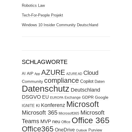
Robotics Law
Tech-For-People Projekt
Windows 10 Insider Community Deutschland
SCHLAGWORTE
AZURE
Cloud
AIP
AI
App
AZURE AD
compliance
Copilot
Community
Daten
Datenschutz
Deutschland
DSGVO
EU
GDPR
Google
Exchange
EUROPA
Microsoft
Konferenz
KI
IGNITE
Microsoft 365
Microsoft
Microsoft365
Office 365
Teams
MVP
neu
Office
Office365
OneDrive
Purview
Outlook