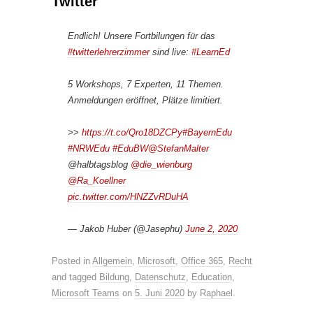
Twitter
Endlich! Unsere Fortbilungen für das
#twitterlehrerzimmer
sind live:
#LearnEd
5 Workshops, 7 Experten, 11 Themen.
Anmeldungen eröffnet, Plätze limitiert.
>>
https://t.co/Qro18DZCPy
#BayernEdu
#NRWEdu
#EduBW
@StefanMalter
@halbtagsblog
@die_wienburg
@Ra_Koellner
pic.twitter.com/HNZZvRDuHA
— Jakob Huber (@Jasephu)
June 2, 2020
Posted in
Allgemein
,
Microsoft
,
Office 365
,
Recht
and tagged
Bildung
,
Datenschutz
,
Education
,
Microsoft Teams
on
5. Juni 2020
by
Raphael
.