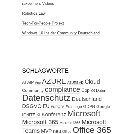
rakoellners Videos
Robotics Law
Tech-For-People Projekt
Windows 10 Insider Community Deutschland
SCHLAGWORTE
AZURE
Cloud
AIP
AI
App
AZURE AD
compliance
Copilot
Community
Daten
Datenschutz
Deutschland
DSGVO
EU
GDPR
Google
Exchange
EUROPA
Microsoft
Konferenz
KI
IGNITE
Microsoft 365
Microsoft
Microsoft365
Office 365
Teams
MVP
neu
Office