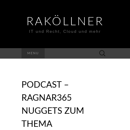
RAKÖLLNER
IT und Recht, Cloud und mehr
Suchen
MENU
nach:
PODCAST –
RAGNAR365
NUGGETS ZUM
THEMA