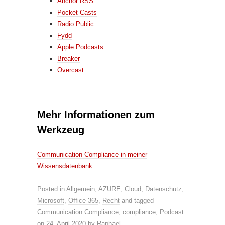
Anchor RSS
Pocket Casts
Radio Public
Fydd
Apple Podcasts
Breaker
Overcast
Mehr Informationen zum
Werkzeug
Communication Compliance in meiner
Wissensdatenbank
Posted in
Allgemein
,
AZURE
,
Cloud
,
Datenschutz
,
Microsoft
,
Office 365
,
Recht
and tagged
Communication Compliance
,
compliance
,
Podcast
on
24. April 2020
by
Raphael
.