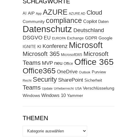
SCHLAGWORTE
AZURE
Cloud
AIP
AI
App
AZURE AD
compliance
Copilot
Community
Daten
Datenschutz
Deutschland
DSGVO
EU
GDPR
Google
Exchange
EUROPA
Microsoft
Konferenz
KI
IGNITE
Microsoft 365
Microsoft
Microsoft365
Office 365
Teams
MVP
neu
Office
Office365
OneDrive
Purview
Outlook
Security
SharePoint
Sicherheit
Recht
Teams
Verschlüsselung
Update
Urheberrecht
USA
Windows
Windows 10
Yammer
THEMEN
Themen