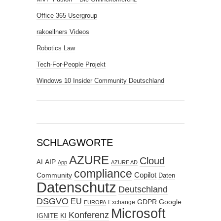
Office 365 Usergroup
rakoellners Videos
Robotics Law
Tech-For-People Projekt
Windows 10 Insider Community Deutschland
SCHLAGWORTE
AZURE
Cloud
AIP
AI
App
AZURE AD
compliance
Copilot
Community
Daten
Datenschutz
Deutschland
DSGVO
EU
GDPR
Google
Exchange
EUROPA
Microsoft
Konferenz
KI
IGNITE