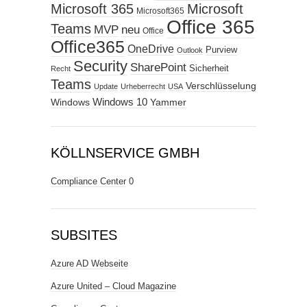
Microsoft 365
Microsoft
Microsoft365
Office 365
Teams
MVP
neu
Office
Office365
OneDrive
Purview
Outlook
Security
SharePoint
Sicherheit
Recht
Teams
Verschlüsselung
Update
Urheberrecht
USA
Windows
Windows 10
Yammer
KÖLLNSERVICE GMBH
Compliance Center
0
SUBSITES
Azure AD Webseite
Azure United – Cloud Magazine