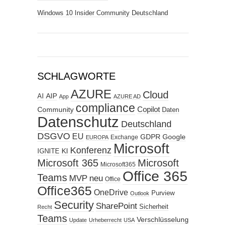
Windows 10 Insider Community Deutschland
SCHLAGWORTE
AZURE
Cloud
AIP
AI
App
AZURE AD
compliance
Copilot
Community
Daten
Datenschutz
Deutschland
DSGVO
EU
GDPR
Google
Exchange
EUROPA
Microsoft
Konferenz
KI
IGNITE
Microsoft 365
Microsoft
Microsoft365
Office 365
Teams
MVP
neu
Office
Office365
OneDrive
Purview
Outlook
Security
SharePoint
Sicherheit
Recht
Teams
Verschlüsselung
Update
Urheberrecht
USA