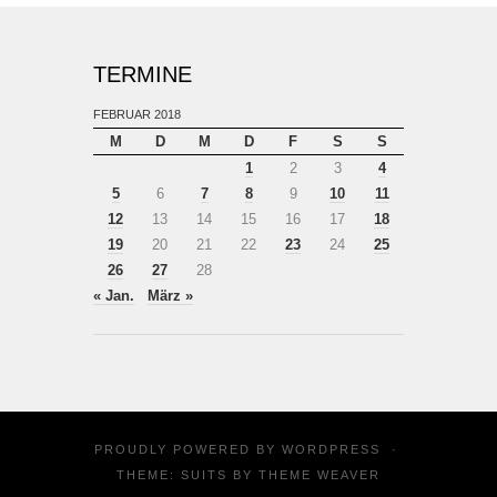
TERMINE
FEBRUAR 2018
M
D
M
D
F
S
S
1
2
3
4
5
6
7
8
9
10
11
12
13
14
15
16
17
18
19
20
21
22
23
24
25
26
27
28
« Jan.
März »
PROUDLY POWERED BY
WORDPRESS
·
THEME: SUITS BY
THEME WEAVER