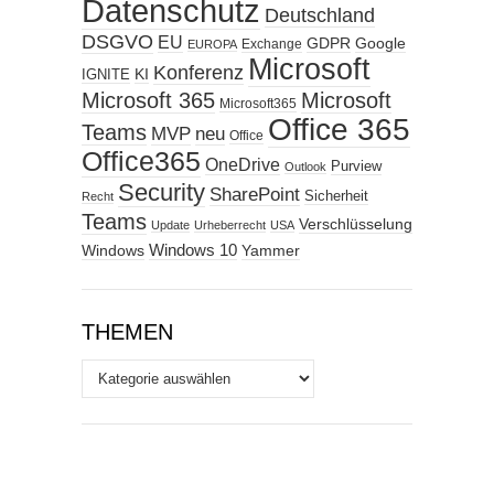
Datenschutz
Deutschland
DSGVO
EU
GDPR
Google
Exchange
EUROPA
Microsoft
Konferenz
KI
IGNITE
Microsoft 365
Microsoft
Microsoft365
Office 365
Teams
MVP
neu
Office
Office365
OneDrive
Purview
Outlook
Security
SharePoint
Sicherheit
Recht
Teams
Verschlüsselung
Update
Urheberrecht
USA
Windows
Windows 10
Yammer
THEMEN
Themen