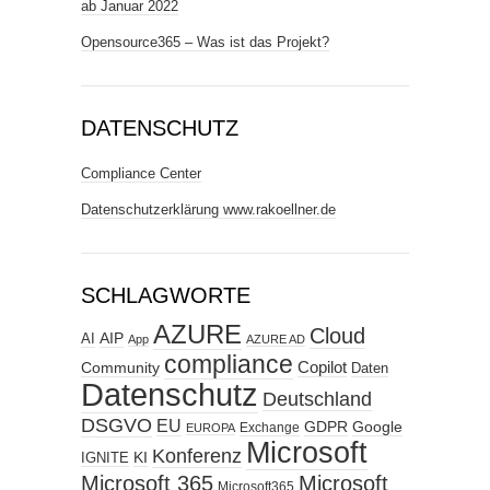
ab Januar 2022
Opensource365 – Was ist das Projekt?
DATENSCHUTZ
Compliance Center
Datenschutzerklärung www.rakoellner.de
SCHLAGWORTE
AZURE
Cloud
AIP
AI
App
AZURE AD
compliance
Copilot
Community
Daten
Datenschutz
Deutschland
DSGVO
EU
GDPR
Google
Exchange
EUROPA
Microsoft
Konferenz
KI
IGNITE
Microsoft 365
Microsoft
Microsoft365