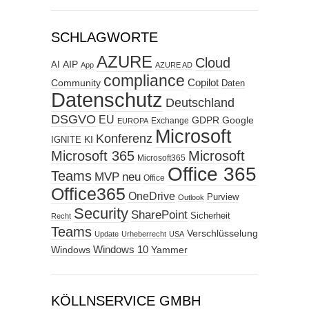
SCHLAGWORTE
AZURE
Cloud
AIP
AI
App
AZURE AD
compliance
Copilot
Community
Daten
Datenschutz
Deutschland
DSGVO
EU
GDPR
Google
Exchange
EUROPA
Microsoft
Konferenz
KI
IGNITE
Microsoft 365
Microsoft
Microsoft365
Office 365
Teams
MVP
neu
Office
Office365
OneDrive
Purview
Outlook
Security
SharePoint
Sicherheit
Recht
Teams
Verschlüsselung
Update
Urheberrecht
USA
Windows
Windows 10
Yammer
KÖLLNSERVICE GMBH