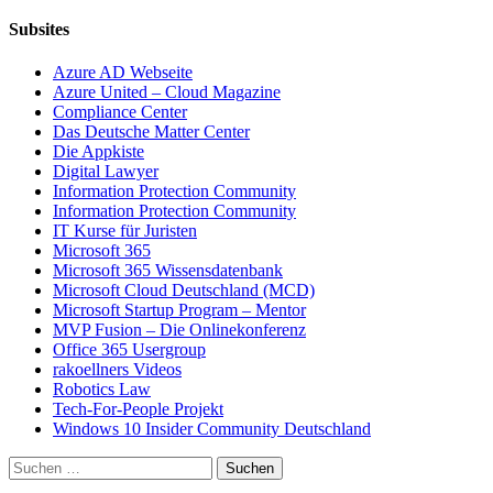
Subsites
Azure AD Webseite
Azure United – Cloud Magazine
Compliance Center
Das Deutsche Matter Center
Die Appkiste
Digital Lawyer
Information Protection Community
Information Protection Community
IT Kurse für Juristen
Microsoft 365
Microsoft 365 Wissensdatenbank
Microsoft Cloud Deutschland (MCD)
Microsoft Startup Program – Mentor
MVP Fusion – Die Onlinekonferenz
Office 365 Usergroup
rakoellners Videos
Robotics Law
Tech-For-People Projekt
Windows 10 Insider Community Deutschland
Suchen
nach: