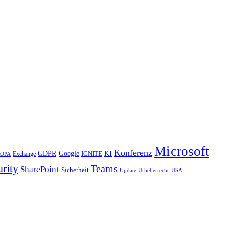
Microsoft
Konferenz
KI
GDPR
Google
IGNITE
Exchange
OPA
rity
Teams
SharePoint
Sicherheit
Update
Urheberrecht
USA