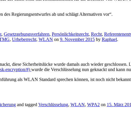
en des Regierungsentwurfes ab und schlägt Alternativen vor“.
g
,
Gesetzgebungsverfahren
,
Persönlichkeitsrecht
,
Recht
,
Referentenent
TMG
,
Urheberrecht
,
WLAN
on
9. November 2015
by
Raphael
.
nackt, diese Sicherheitslücke wurde damals auch wieder geschlossen. L
sk-encryption/#)
wurde die Verschlüsselung nun geknackt und kann nun
führung als WLAN Standard sprechen können, ist noch nicht bekannt. 
eicherung
and tagged
Verschlüsselung
,
WLAN
,
WPA2
on
15. März 20