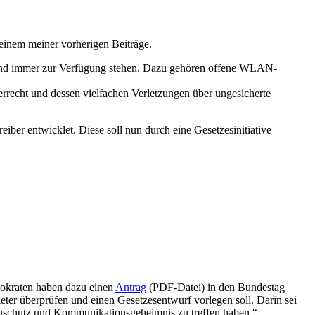
einem meiner vorherigen Beiträge.
ll und immer zur Verfügung stehen. Dazu gehören offene WLAN-
errecht und dessen vielfachen Verletzungen über ungesicherte
ber entwicklet. Diese soll nun durch eine Gesetzesinitiative
mokraten haben dazu einen
Antrag
(PDF-Datei) in den Bundestag
eter überprüfen und einen Gesetzesentwurf vorlegen soll. Darin sei
nschutz und Kommunikationsgeheimnis zu treffen haben.“