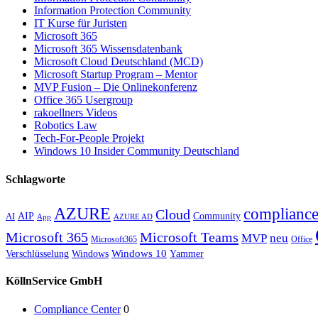
Information Protection Community
IT Kurse für Juristen
Microsoft 365
Microsoft 365 Wissensdatenbank
Microsoft Cloud Deutschland (MCD)
Microsoft Startup Program – Mentor
MVP Fusion – Die Onlinekonferenz
Office 365 Usergroup
rakoellners Videos
Robotics Law
Tech-For-People Projekt
Windows 10 Insider Community Deutschland
Schlagworte
AZURE
complianc
Cloud
AIP
Community
AI
App
AZURE AD
Microsoft 365
Microsoft Teams
MVP
neu
Microsoft365
Office
Verschlüsselung
Windows
Windows 10
Yammer
KöllnService GmbH
Compliance Center
0