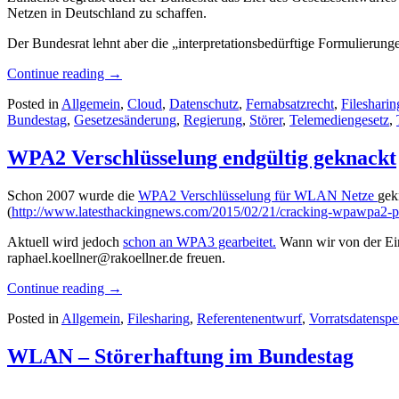
Netzen in Deutschland zu schaffen.
Der Bundesrat lehnt aber die „interpretationsbedürftige Formulierung
Continue reading
→
Posted in
Allgemein
,
Cloud
,
Datenschutz
,
Fernabsatzrecht
,
Filesharin
Bundestag
,
Gesetzesänderung
,
Regierung
,
Störer
,
Telemediengesetz
,
WPA2 Verschlüsselung endgültig geknackt
Schon 2007 wurde die
WPA2 Verschlüsselung für WLAN Netze
gek
(
http://www.latesthackingnews.com/2015/02/21/cracking-wpawpa2-p
Aktuell wird jedoch
schon an WPA3 gearbeitet.
Wann wir von der Ein
raphael.koellner@rakoellner.de freuen.
Continue reading
→
Posted in
Allgemein
,
Filesharing
,
Referentenentwurf
,
Vorratsdatensp
WLAN – Störerhaftung im Bundestag