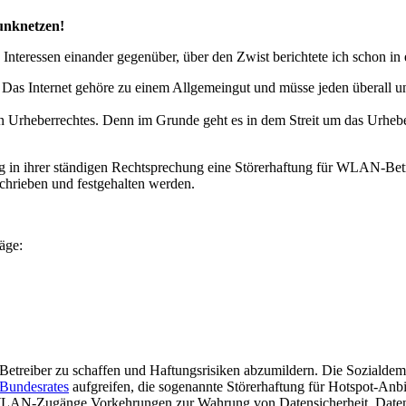
Funknetzen!
nteressen einander gegenüber, über den Zwist berichtete ich schon in 
nges. Das Internet gehöre zu einem Allgemeingut und müsse jeden übera
gen Urheberrechtes. Denn im Grunde geht es in dem Streit um das Urheb
g in ihrer ständigen Rechtsprechung eine Störerhaftung für WLAN-Betrei
hrieben und festgehalten werden.
äge:
etreiber zu schaffen und Haftungsrisiken abzumildern. Die Sozialde
s Bundesrates
aufgreifen, die sogenannte Störerhaftung für Hotspot-Anbi
er WLAN-Zugänge Vorkehrungen zur Wahrung von Datensicherheit, Date