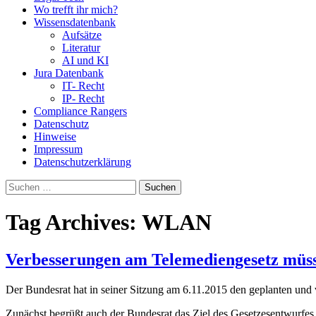
Wo trefft ihr mich?
Wissensdatenbank
Aufsätze
Literatur
AI und KI
Jura Datenbank
IT- Recht
IP- Recht
Compliance Rangers
Datenschutz
Hinweise
Impressum
Datenschutzerklärung
Suchen
nach:
Tag Archives: WLAN
Verbesserungen am Telemediengesetz mü
Der Bundesrat hat in seiner Sitzung am 6.11.2015 den geplanten und v
Zunächst begrüßt auch der Bundesrat das Ziel des Gesetzesentwurfe