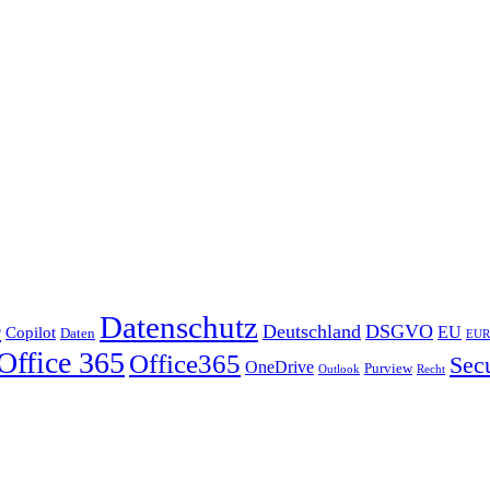
Datenschutz
e
Deutschland
DSGVO
EU
Copilot
Daten
EUR
Office 365
Office365
Secu
OneDrive
Purview
Outlook
Recht