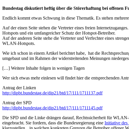
Bundestag diskutiert heftig über die Störerhaftung bei offenen 
Endlich kommt etwas Schwung in diese Thematik. Es stehen mehrere I
Auf der einen Seite stehen die Vertreter eines freien Internetzuga
Hotspots und ein umfangreicher Schutz der Hotspot-Betreiber.
Auf der anderen Seite stehe die Vertreter und Verfechter eines stren
WLAN-Hotspots.
Wie ich schon in einem Artikel berichtet habe, hat die Rechtsprechun
umgebaut und im Rahmen der widerstreitenden Meinungen niedergesc
[…] Weitere Inhalte folgen in wenigen Tagen
Wer sich etwas mehr einlesen will findet hier die entsprechenden Antr
Antrag der Linken
http://dipbt.bundestag.de/dip21/btd/17/111/1711137.pdf
Antrag der SPD
http://dipbt.bundestag.de/dip21/btd/17/111/1711145.pdf
Die SPD und die Linke drängen darauf, Rechtssicherheit für WLAN-B
eingebracht. Sie fordern, dass die Bundesregierung eine
Initiative de
klarzustellen, „in welchen konkreten Grenzen die Betreiber offen