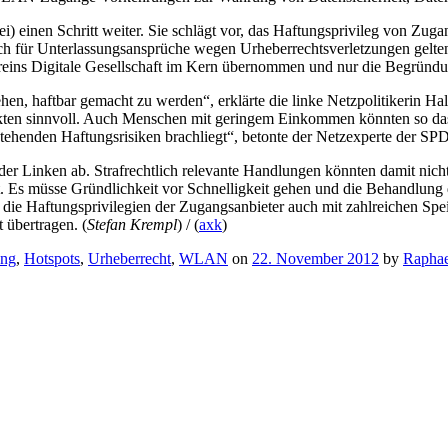
) einen Schritt weiter. Sie schlägt vor, das Haftungsprivileg von Zug
h für Unterlassungsansprüche wegen Urheberrechtsverletzungen gelten,
eins Digitale Gesellschaft im Kern übernommen und nur die Begründun
ehen, haftbar gemacht zu werden“, erklärte die linke Netzpolitikerin H
en sinnvoll. Auch Menschen mit geringem Einkommen könnten so das In
enden Haftungsrisiken brachliegt“, betonte der Netzexperte der SPD-
der Linken ab. Strafrechtlich relevante Handlungen könnten damit nicht
s müsse Gründlichkeit vor Schnelligkeit gehen und die Behandlung d
ie Haftungsprivilegien der Zugangsanbieter auch mit zahlreichen Spei
 übertragen.
(
Stefan Krempl
) /
(
axk
)
ung
,
Hotspots
,
Urheberrecht
,
WLAN
on
22. November 2012
by
Raphae