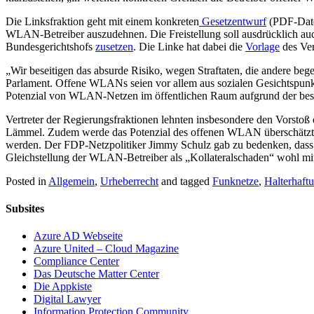
Die Linksfraktion geht mit einem konkreten
Gesetzentwurf
(PDF-Datei
WLAN-Betreiber auszudehnen. Die Freistellung soll ausdrücklich auc
Bundesgerichtshofs
zusetzen
. Die Linke hat dabei die
Vorlage
des Ver
„Wir beseitigen das absurde Risiko, wegen Straftaten, die andere beg
Parlament. Offene WLANs seien vor allem aus sozialen Gesichtspunkt
Potenzial von WLAN-Netzen im öffentlichen Raum aufgrund der besteh
Vertreter der Regierungsfraktionen lehnten insbesondere den Vorstoß 
Lämmel. Zudem werde das Potenzial des offenen WLAN überschätzt. E
werden. Der FDP-Netzpolitiker Jimmy Schulz gab zu bedenken, dass d
Gleichstellung der WLAN-Betreiber als „Kollateralschaden“ wohl mit
Posted in
Allgemein
,
Urheberrecht
and tagged
Funknetze
,
Halterhaft
Subsites
Azure AD Webseite
Azure United – Cloud Magazine
Compliance Center
Das Deutsche Matter Center
Die Appkiste
Digital Lawyer
Information Protection Community