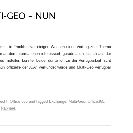
TI-GEO – NUN
mmit in Frankfurt vor einigen Wochen einen Vortrag zum Thema
 an den Informationen interessiert, gerade auch, da ich aus der
 mitteilen konnte. Leider durfte ich zu der Verfügbarkeit nicht
nun offizielle der „GA“ verkündet wurde und Multi-Geo verfügbar
echt
,
Office 365
and tagged
Exchange
,
Multi-Geo
,
Office365
,
y
Raphael
.