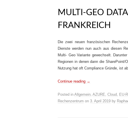
MULTI-GEO DATA
FRANKREICH
Die zwei neuen französischen Rechenze
Dienste werden nun auch aus diesen Rec
Multi- Geo Variante gewechselt. Darunter
Regionen in denen dann die SharePoint/
Nutzung hat oft Compliance Gründe, ist ab
Continue reading
→
Posted in
Allgemein
,
AZURE
,
Cloud
,
EU-R
Rechenzentrum
on
3. April 2019
by
Rapha