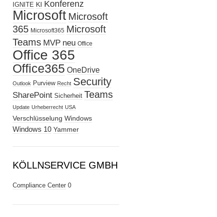
Konferenz
KI
IGNITE
Microsoft
Microsoft
365
Microsoft
Microsoft365
Teams
MVP
neu
Office
Office 365
Office365
OneDrive
Security
Purview
Outlook
Recht
Teams
SharePoint
Sicherheit
Update
Urheberrecht
USA
Verschlüsselung
Windows
Windows 10
Yammer
KÖLLNSERVICE GMBH
Compliance Center
0