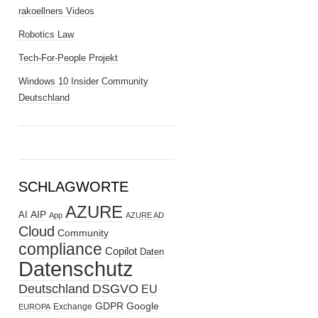
rakoellners Videos
Robotics Law
Tech-For-People Projekt
Windows 10 Insider Community
Deutschland
SCHLAGWORTE
AZURE
AIP
AI
App
AZURE AD
Cloud
Community
compliance
Copilot
Daten
Datenschutz
Deutschland
DSGVO
EU
GDPR
Google
Exchange
EUROPA