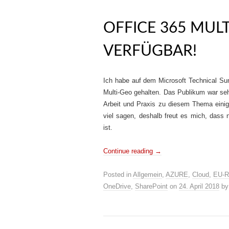
OFFICE 365 MUL
VERFÜGBAR!
Ich habe auf dem Microsoft Technical Su
Multi-Geo gehalten. Das Publikum war sehr
Arbeit und Praxis zu diesem Thema einiges
viel sagen, deshalb freut es mich, dass 
ist.
Continue reading
→
Posted in
Allgemein
,
AZURE
,
Cloud
,
EU-R
OneDrive
,
SharePoint
on
24. April 2018
b