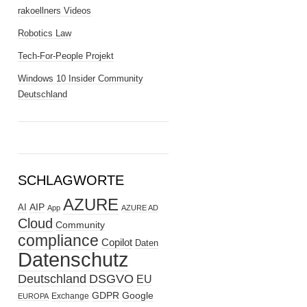
rakoellners Videos
Robotics Law
Tech-For-People Projekt
Windows 10 Insider Community
Deutschland
SCHLAGWORTE
AZURE
AIP
AI
App
AZURE AD
Cloud
Community
compliance
Copilot
Daten
Datenschutz
Deutschland
DSGVO
EU
GDPR
Google
Exchange
EUROPA