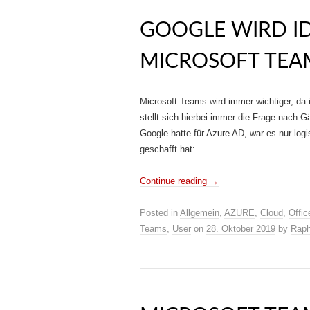
GOOGLE WIRD ID
MICROSOFT TEA
Microsoft Teams wird immer wichtiger, d
stellt sich hierbei immer die Frage nach G
Google hatte für Azure AD, war es nur log
geschafft hat:
Continue reading
→
Posted in
Allgemein
,
AZURE
,
Cloud
,
Offic
Teams
,
User
on
28. Oktober 2019
by
Raph