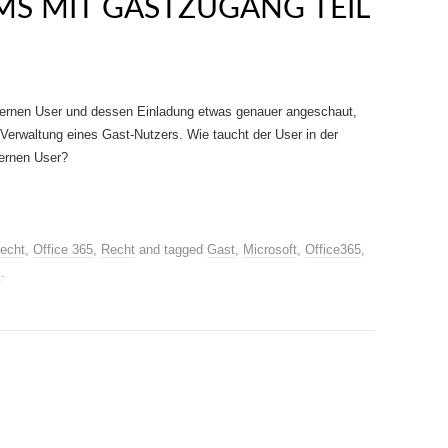
S MIT GASTZUGANG TEIL
ternen User und dessen Einladung etwas genauer angeschaut,
 Verwaltung eines Gast-Nutzers. Wie taucht der User in der
ternen User?
echt
,
Office 365
,
Recht
and tagged
Gast
,
Microsoft
,
Office365
,
l
.