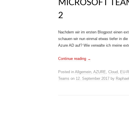
MICROSOFT TEAM
2
Nachdem wir im ersten Blogpost einen ex
schauen wir nun einmal etwas tiefer in die
Azure AD auf? Wie verwalte ich meine ex
Continue reading
→
Posted in
Allgemein
,
AZURE
,
Cloud
,
EU-R
Teams
on
12. September 2017
by
Raphae