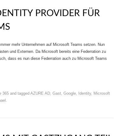
ENTITY PROVIDER FÜR
MS
a immer mehr Unternehmen auf Microsoft Teams setzen. Nun
ästen und Externen. Da Microsoft bereits eine Federration zu
isch, dass es nun diese Federration auch zu Microsoft Teams
e 365
and tagged
AZURE AD
,
Gast
,
Google
,
Identity
,
Microsoft
ael
.