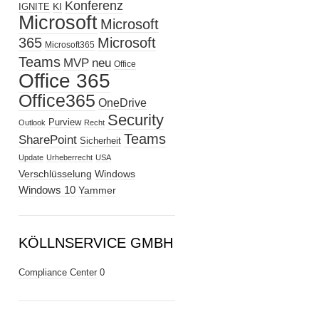
Konferenz
KI
IGNITE
Microsoft
Microsoft
365
Microsoft
Microsoft365
Teams
MVP
neu
Office
Office 365
Office365
OneDrive
Security
Purview
Outlook
Recht
Teams
SharePoint
Sicherheit
Update
Urheberrecht
USA
Verschlüsselung
Windows
Windows 10
Yammer
KÖLLNSERVICE GMBH
Compliance Center
0