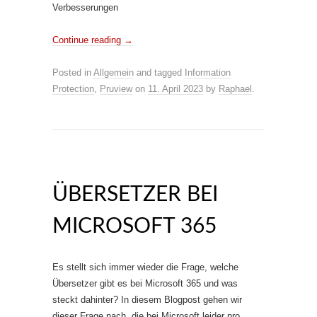
Verbesserungen
Continue reading
→
Posted in
Allgemein
and tagged
Information
Protection
,
Pruview
on
11. April 2023
by
Raphael
.
ÜBERSETZER BEI
MICROSOFT 365
Es stellt sich immer wieder die Frage, welche
Übersetzer gibt es bei Microsoft 365 und was
steckt dahinter? In diesem Blogpost gehen wir
dieser Frage nach, die bei Microsoft leider pro