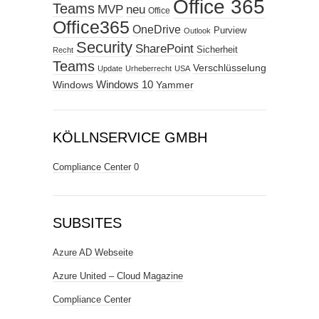
Office 365
Teams
MVP
neu
Office
Office365
OneDrive
Purview
Outlook
Security
SharePoint
Sicherheit
Recht
Teams
Verschlüsselung
Update
Urheberrecht
USA
Windows
Windows 10
Yammer
KÖLLNSERVICE GMBH
Compliance Center
0
SUBSITES
Azure AD Webseite
Azure United – Cloud Magazine
Compliance Center