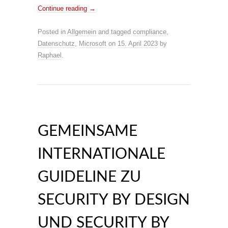
Continue reading
→
Posted in
Allgemein
and tagged
compliance
,
Datenschutz
,
Microsoft
on
15. April 2023
by
Raphael
.
GEMEINSAME
INTERNATIONALE
GUIDELINE ZU
SECURITY BY DESIGN
UND SECURITY BY