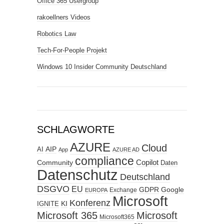
Office 365 Usergroup
rakoellners Videos
Robotics Law
Tech-For-People Projekt
Windows 10 Insider Community Deutschland
SCHLAGWORTE
AZURE
Cloud
AIP
AI
App
AZURE AD
compliance
Copilot
Community
Daten
Datenschutz
Deutschland
DSGVO
EU
GDPR
Google
Exchange
EUROPA
Microsoft
Konferenz
KI
IGNITE
Microsoft 365
Microsoft
Microsoft365