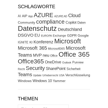
SCHLAGWORTE
AZURE
Cloud
AIP
AI
App
AZURE AD
compliance
Copilot
Community
Daten
Datenschutz
Deutschland
DSGVO
EU
GDPR
Google
Exchange
EUROPA
Microsoft
Konferenz
KI
IGNITE
Microsoft 365
Microsoft
Microsoft365
Office 365
Teams
MVP
neu
Office
Office365
OneDrive
Purview
Outlook
Security
SharePoint
Sicherheit
Recht
Teams
Verschlüsselung
Update
Urheberrecht
USA
Windows
Windows 10
Yammer
THEMEN
Themen