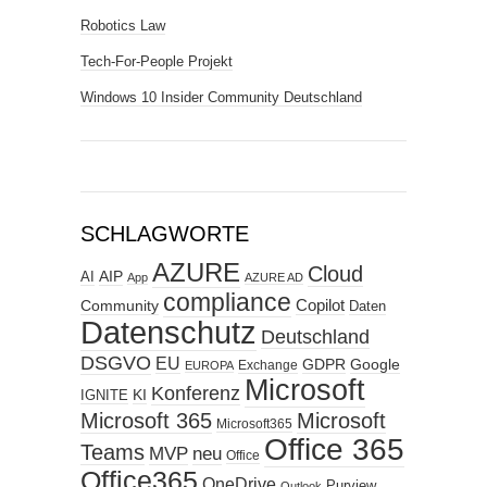
Robotics Law
Tech-For-People Projekt
Windows 10 Insider Community Deutschland
SCHLAGWORTE
AZURE
Cloud
AIP
AI
App
AZURE AD
compliance
Copilot
Community
Daten
Datenschutz
Deutschland
DSGVO
EU
GDPR
Google
Exchange
EUROPA
Microsoft
Konferenz
KI
IGNITE
Microsoft 365
Microsoft
Microsoft365
Office 365
Teams
MVP
neu
Office
Office365
OneDrive
Purview
Outlook