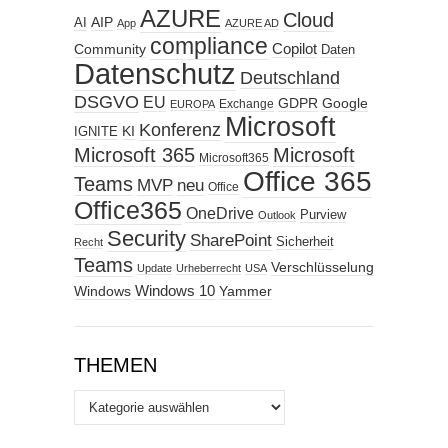
AZURE
Cloud
AIP
AI
App
AZURE AD
compliance
Copilot
Community
Daten
Datenschutz
Deutschland
DSGVO
EU
GDPR
Google
Exchange
EUROPA
Microsoft
Konferenz
KI
IGNITE
Microsoft 365
Microsoft
Microsoft365
Office 365
Teams
MVP
neu
Office
Office365
OneDrive
Purview
Outlook
Security
SharePoint
Sicherheit
Recht
Teams
Verschlüsselung
Update
Urheberrecht
USA
Windows
Windows 10
Yammer
THEMEN
Themen