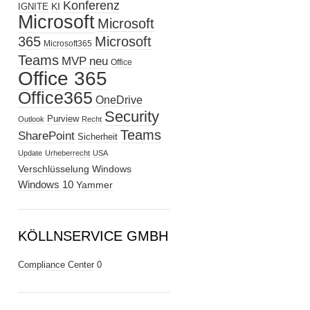
Konferenz
KI
IGNITE
Microsoft
Microsoft
365
Microsoft
Microsoft365
Teams
MVP
neu
Office
Office 365
Office365
OneDrive
Security
Purview
Outlook
Recht
Teams
SharePoint
Sicherheit
Update
Urheberrecht
USA
Verschlüsselung
Windows
Windows 10
Yammer
KÖLLNSERVICE GMBH
Compliance Center
0