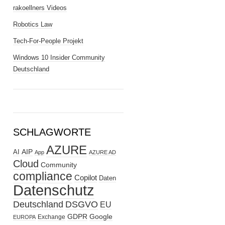
rakoellners Videos
Robotics Law
Tech-For-People Projekt
Windows 10 Insider Community
Deutschland
SCHLAGWORTE
AZURE
AIP
AI
App
AZURE AD
Cloud
Community
compliance
Copilot
Daten
Datenschutz
Deutschland
DSGVO
EU
GDPR
Google
Exchange
EUROPA