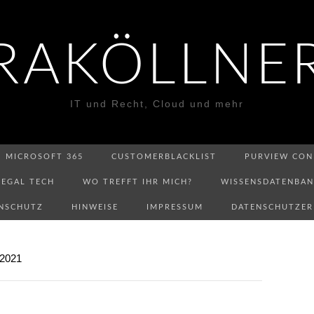
RAKÖLLNE
IT und Recht, Cloud und mehr
MICROSOFT 365
CUSTOMERBLACKLIST
PURVIEW CON
LEGAL TECH
WO TREFFT IHR MICH?
WISSENSDATENBA
NSCHUTZ
HINWEISE
IMPRESSUM
DATENSCHUTZE
2021