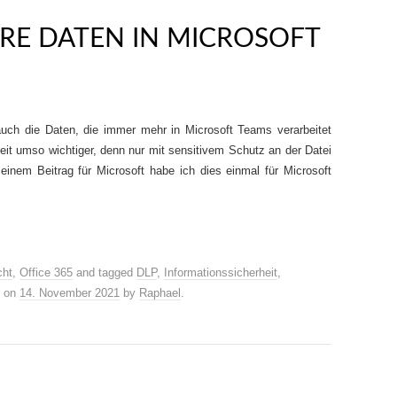
HRE DATEN IN MICROSOFT
auch die Daten, die immer mehr in Microsoft Teams verarbeitet
eit umso wichtiger, denn nur mit sensitivem Schutz an der Datei
 einem Beitrag für Microsoft habe ich dies einmal für Microsoft
ht
,
Office 365
and tagged
DLP
,
Informationssicherheit
,
on
14. November 2021
by
Raphael
.