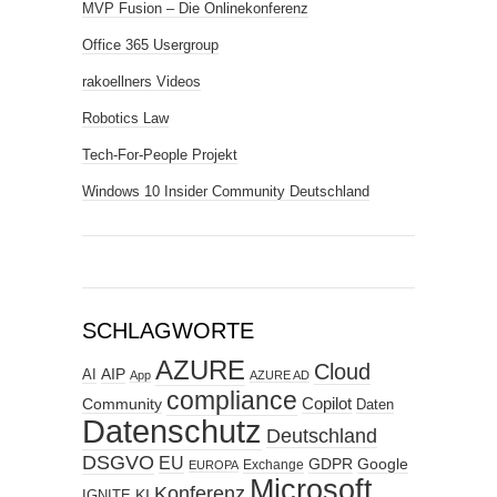
MVP Fusion – Die Onlinekonferenz
Office 365 Usergroup
rakoellners Videos
Robotics Law
Tech-For-People Projekt
Windows 10 Insider Community Deutschland
SCHLAGWORTE
AZURE
Cloud
AIP
AI
App
AZURE AD
compliance
Copilot
Community
Daten
Datenschutz
Deutschland
DSGVO
EU
GDPR
Google
Exchange
EUROPA
Microsoft
Konferenz
KI
IGNITE