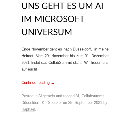
UNS GEHT ES UM AI
IM MICROSOFT
UNIVERSUM
Ende November geht es nach Düsseldorf, in meine
Heimat. Vom 29. November bis zum 01. Dezember
2021 findet das CollabSummit statt. Wir freuen uns
auf euch!
Continue reading
→
Posted in
Allgemein
and tagged
AI
,
Collabsummit
,
Düsseldorf
,
KI
,
Speaker
on
25. September 2021
by
Raphael
.