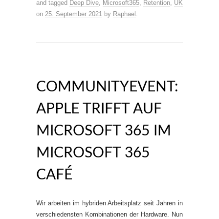
and tagged
Deep Dive
,
Microsoft365
,
Retention
,
UK
on
25. September 2021
by
Raphael
.
COMMUNITYEVENT:
APPLE TRIFFT AUF
MICROSOFT 365 IM
MICROSOFT 365
CAFÉ
Wir arbeiten im hybriden Arbeitsplatz seit Jahren in
verschiedensten Kombinationen der Hardware. Nun