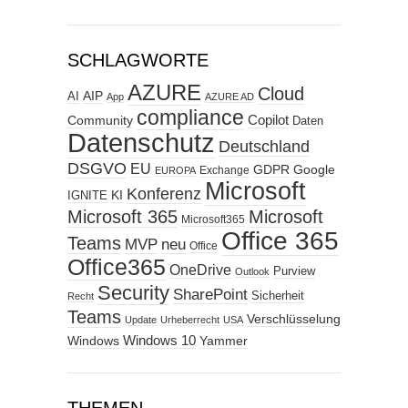
SCHLAGWORTE
AZURE
Cloud
AIP
AI
App
AZURE AD
compliance
Copilot
Community
Daten
Datenschutz
Deutschland
DSGVO
EU
GDPR
Google
Exchange
EUROPA
Microsoft
Konferenz
KI
IGNITE
Microsoft 365
Microsoft
Microsoft365
Office 365
Teams
MVP
neu
Office
Office365
OneDrive
Purview
Outlook
Security
SharePoint
Sicherheit
Recht
Teams
Verschlüsselung
Update
Urheberrecht
USA
Windows
Windows 10
Yammer