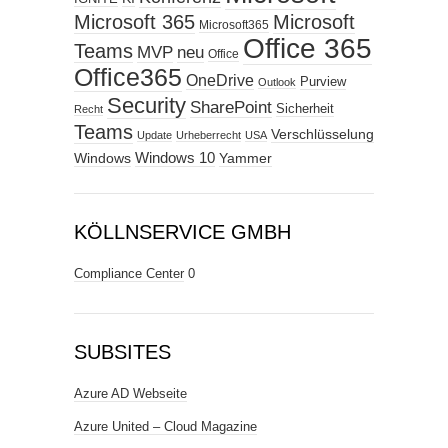
Microsoft 365
Microsoft
Microsoft365
Office 365
Teams
MVP
neu
Office
Office365
OneDrive
Purview
Outlook
Security
SharePoint
Sicherheit
Recht
Teams
Verschlüsselung
Update
Urheberrecht
USA
Windows
Windows 10
Yammer
KÖLLNSERVICE GMBH
Compliance Center
0
SUBSITES
Azure AD Webseite
Azure United – Cloud Magazine