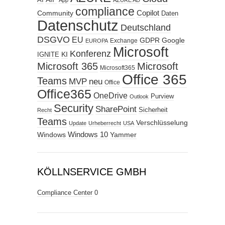
AI
App
AZURE AD
compliance
Copilot
Community
Daten
Datenschutz
Deutschland
DSGVO
EU
GDPR
Google
Exchange
EUROPA
Microsoft
Konferenz
KI
IGNITE
Microsoft 365
Microsoft
Microsoft365
Office 365
Teams
MVP
neu
Office
Office365
OneDrive
Purview
Outlook
Security
SharePoint
Sicherheit
Recht
Teams
Verschlüsselung
Update
Urheberrecht
USA
Windows
Windows 10
Yammer
KÖLLNSERVICE GMBH
Compliance Center
0