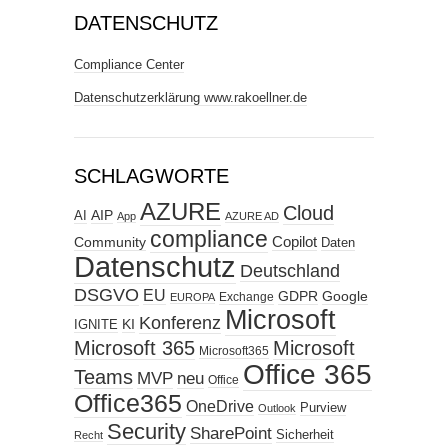
DATENSCHUTZ
Compliance Center
Datenschutzerklärung www.rakoellner.de
SCHLAGWORTE
AZURE
Cloud
AIP
AI
App
AZURE AD
compliance
Copilot
Community
Daten
Datenschutz
Deutschland
DSGVO
EU
GDPR
Google
Exchange
EUROPA
Microsoft
Konferenz
KI
IGNITE
Microsoft 365
Microsoft
Microsoft365
Office 365
Teams
MVP
neu
Office
Office365
OneDrive
Purview
Outlook
Security
SharePoint
Sicherheit
Recht