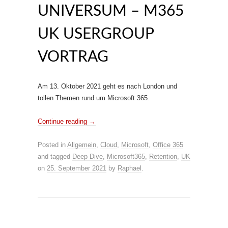
UNIVERSUM – M365
UK USERGROUP
VORTRAG
Am 13. Oktober 2021 geht es nach London und
tollen Themen rund um Microsoft 365.
Continue reading
→
Posted in
Allgemein
,
Cloud
,
Microsoft
,
Office 365
and tagged
Deep Dive
,
Microsoft365
,
Retention
,
UK
on
25. September 2021
by
Raphael
.