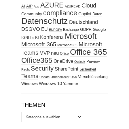
AZURE
Cloud
AIP
AI
App
AZURE AD
compliance
Copilot
Community
Daten
Datenschutz
Deutschland
DSGVO
EU
GDPR
Google
Exchange
EUROPA
Microsoft
Konferenz
KI
IGNITE
Microsoft 365
Microsoft
Microsoft365
Office 365
Teams
MVP
neu
Office
Office365
OneDrive
Purview
Outlook
Security
SharePoint
Sicherheit
Recht
Teams
Verschlüsselung
Update
Urheberrecht
USA
Windows
Windows 10
Yammer
THEMEN
Themen