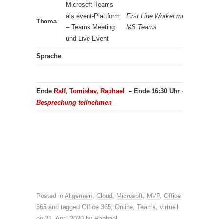
Microsoft Teams
als event-Plattform
First Line Worker mit
Thema
– Teams Meeting
MS Teams
und Live Event
Sprache
Ende
Ralf, Tomislav, Raphael
–
Ende 16:30 Uhr –
An Micros
Besprechung teilnehmen
Posted in
Allgemein
,
Cloud
,
Microsoft
,
MVP
,
Office
365
and tagged
Office 365
,
Online
,
Teams
,
virtuell
on
21. April 2020
by
Raphael
.