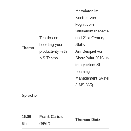
(MVP, RD
Metadaten im
Kontext von
kognitivem
Wissensmanagement
Externe 
Ten tips on
und 21st Century
Gäste in
boosting your
Skills –
Thema
Microsoft
productivity with
Am Beispiel von
Teams
MS Teams
SharePoint 2016 und
#Complia
integriertem SP
Learning
Management System
(LMS 365)
Sprache
16:00
Frank Carius
Ragnar 
Thomas Dietz
Uhr
(MVP)
(MVP)