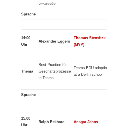
verwenden
Sprache
Tomy
14:00
Thomas Stensitzki
Alexander Eggers
Gölles
Uhr
(MVP)
(MVP)
Überblick
Best Practice für
über
Teams EDU adoption
Thema
Geschäftsprozesse
Microsoft
at a Berlin school
in Teams
Teams al
App Plat
Sprache
Raphael
15:00
Ralph Eckhard
Ansgar Jahns
Köllner
Uhr