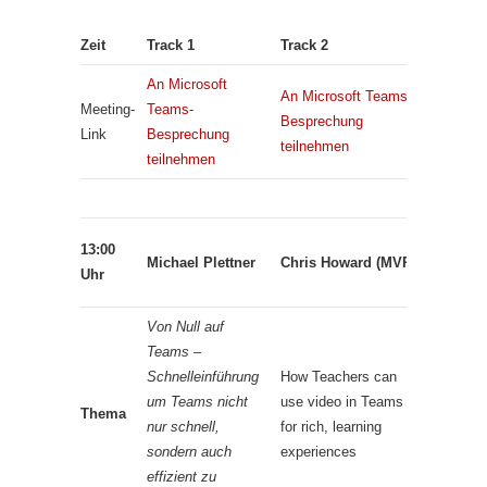
Zeit
Track 1
Track 2
Track 3
An Microsoft
An Micro
An Microsoft Teams-
Meeting-
Teams-
Teams-
Besprechung
Link
Besprechung
Besprec
teilnehmen
teilne
hmen
teilnehm
Frank
13:00
Michael Plettner
Chris Howard (MVP)
Carius
Uhr
(MVP)
Von Null auf
Teams –
Schnelleinführung
How Teachers can
Microsoft
um Teams nicht
use video in Teams
Thema
Teams –
nur schnell,
for rich, learning
Vision
sondern auch
experiences
effizient zu