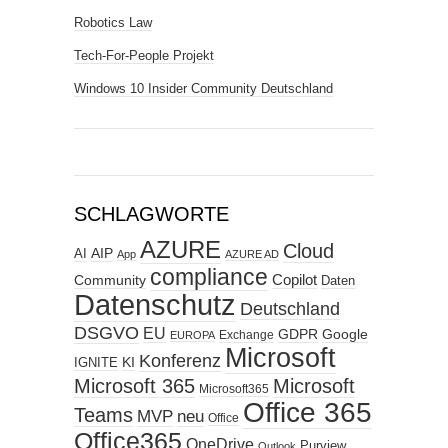
Robotics Law
Tech-For-People Projekt
Windows 10 Insider Community Deutschland
SCHLAGWORTE
AZURE
Cloud
AIP
AI
App
AZURE AD
compliance
Copilot
Community
Daten
Datenschutz
Deutschland
DSGVO
EU
GDPR
Google
Exchange
EUROPA
Microsoft
Konferenz
KI
IGNITE
Microsoft 365
Microsoft
Microsoft365
Office 365
Teams
MVP
neu
Office
Office365
OneDrive
Purview
Outlook