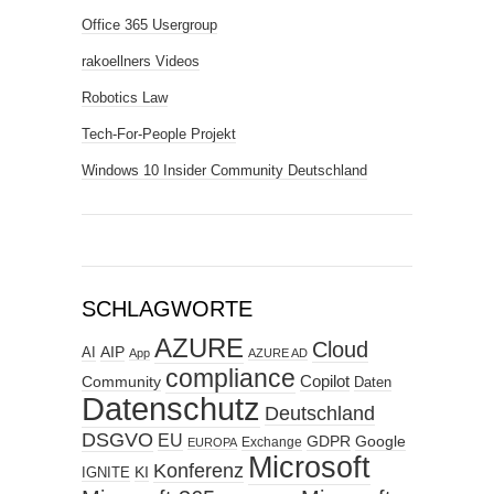
Office 365 Usergroup
rakoellners Videos
Robotics Law
Tech-For-People Projekt
Windows 10 Insider Community Deutschland
SCHLAGWORTE
AZURE
Cloud
AIP
AI
App
AZURE AD
compliance
Copilot
Community
Daten
Datenschutz
Deutschland
DSGVO
EU
GDPR
Google
Exchange
EUROPA
Microsoft
Konferenz
KI
IGNITE