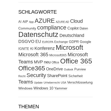
SCHLAGWORTE
AZURE
Cloud
AIP
AI
App
AZURE AD
compliance
Copilot
Community
Daten
Datenschutz
Deutschland
DSGVO
EU
GDPR
Google
Exchange
EUROPA
Microsoft
Konferenz
KI
IGNITE
Microsoft 365
Microsoft
Microsoft365
Office 365
Teams
MVP
neu
Office
Office365
OneDrive
Purview
Outlook
Security
SharePoint
Sicherheit
Recht
Teams
Verschlüsselung
Update
Urheberrecht
USA
Windows
Windows 10
Yammer
THEMEN