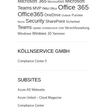
Microsoft 365
Microsoft
Microsoft365
Office 365
Teams
MVP
neu
Office
Office365
OneDrive
Purview
Outlook
Security
SharePoint
Sicherheit
Recht
Teams
Verschlüsselung
Update
Urheberrecht
USA
Windows
Windows 10
Yammer
KÖLLNSERVICE GMBH
Compliance Center
0
SUBSITES
Azure AD Webseite
Azure United – Cloud Magazine
Compliance Center