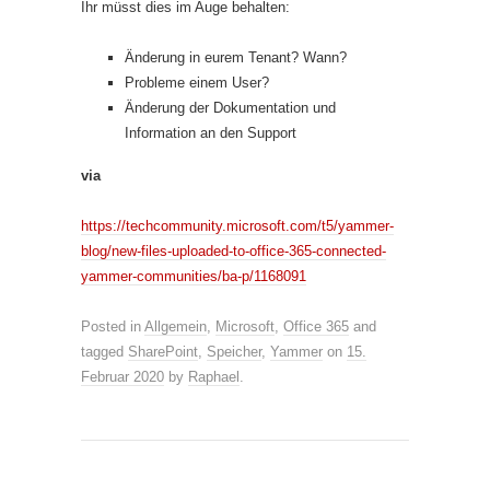
Ihr müsst dies im Auge behalten:
Änderung in eurem Tenant? Wann?
Probleme einem User?
Änderung der Dokumentation und
Information an den Support
via
https://techcommunity.microsoft.com/t5/yammer-
blog/new-files-uploaded-to-office-365-connected-
yammer-communities/ba-p/1168091
Posted in
Allgemein
,
Microsoft
,
Office 365
and
tagged
SharePoint
,
Speicher
,
Yammer
on
15.
Februar 2020
by
Raphael
.