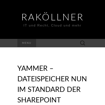
RAKÖLLNER
IT und Recht, Cloud und mehr
Suchen
MENU
nach:
YAMMER –
DATEISPEICHER NUN
IM STANDARD DER
SHAREPOINT