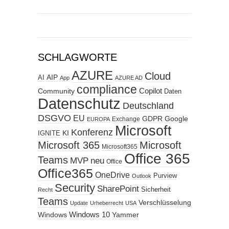
SCHLAGWORTE
AZURE
Cloud
AIP
AI
App
AZURE AD
compliance
Copilot
Community
Daten
Datenschutz
Deutschland
DSGVO
EU
GDPR
Google
Exchange
EUROPA
Microsoft
Konferenz
KI
IGNITE
Microsoft 365
Microsoft
Microsoft365
Office 365
Teams
MVP
neu
Office
Office365
OneDrive
Purview
Outlook
Security
SharePoint
Sicherheit
Recht
Teams
Verschlüsselung
Update
Urheberrecht
USA
Windows
Windows 10
Yammer