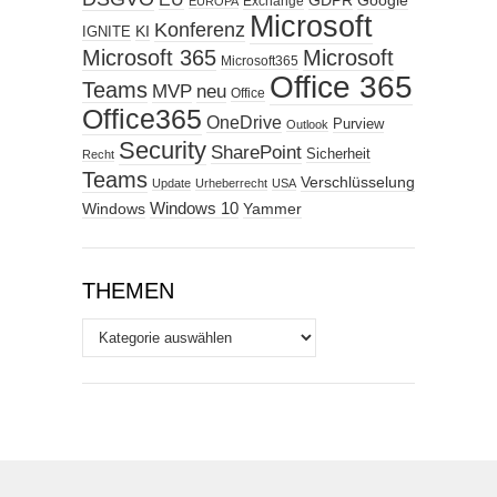
GDPR
Google
Exchange
EUROPA
Microsoft
Konferenz
KI
IGNITE
Microsoft 365
Microsoft
Microsoft365
Office 365
Teams
MVP
neu
Office
Office365
OneDrive
Purview
Outlook
Security
SharePoint
Sicherheit
Recht
Teams
Verschlüsselung
Update
Urheberrecht
USA
Windows
Windows 10
Yammer
THEMEN
Themen