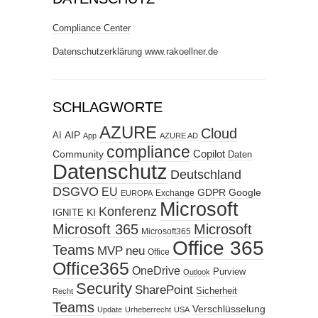
Compliance Center
Datenschutzerklärung www.rakoellner.de
SCHLAGWORTE
AZURE
Cloud
AIP
AI
App
AZURE AD
compliance
Copilot
Community
Daten
Datenschutz
Deutschland
DSGVO
EU
GDPR
Google
Exchange
EUROPA
Microsoft
Konferenz
KI
IGNITE
Microsoft 365
Microsoft
Microsoft365
Office 365
Teams
MVP
neu
Office
Office365
OneDrive
Purview
Outlook
Security
SharePoint
Sicherheit
Recht
Teams
Verschlüsselung
Update
Urheberrecht
USA