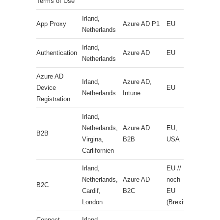
Terms of Use
Irland,
App Proxy
Azure AD P1
EU
Netherlands
Irland,
Authentication
Azure AD
EU
Netherlands
Azure AD
Irland,
Azure AD,
Device
EU
Netherlands
Intune
Registration
Irland,
Netherlands,
Azure AD
EU,
B2B
Virgina,
B2B
USA
Carlifornien
Irland,
EU //
Netherlands,
Azure AD
noch
B2C
Cardif,
B2C
EU
London
(Brexit)
Connect
Irland,