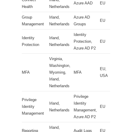
Azure AAD
EU
Health
Netherlands
Group
Irland,
Azure AD
EU
Management
Netherlands
Groups
Identity
Identity
Irland,
Protection,
EU
Protection
Netherlands
Azure AD P2
Virginia,
Washington,
EU,
MFA
Wyoming,
MFA
USA
Irland,
Netherlands
Privilege
Privilege
Irland,
Identity
Identity
EU
Netherlands
Management,
Management
Azure AD P2
Irland,
Reporting
Audit Logs
EU