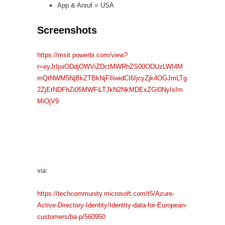
App & Anruf = USA
Screenshots
https://msit.powerbi.com/view?
r=eyJrIjoiODdjOWViZDctMWRhZS00ODUzLWI4M
mQtNWM5NjBkZTBkNjFlIiwidCI6IjcyZjk4OGJmLTg
2ZjEtNDFhZi05MWFiLTJkN2NkMDExZGI0NyIsIm
MiOjV9
via:
https://techcommunity.microsoft.com/t5/Azure-
Active-Directory-Identity/Identity-data-for-European-
customers/ba-p/560950