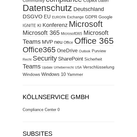
Copilot
Community
Daten
Datenschutz
Deutschland
DSGVO
EU
GDPR
Google
Exchange
EUROPA
Microsoft
Konferenz
KI
IGNITE
Microsoft 365
Microsoft
Microsoft365
Office 365
Teams
MVP
neu
Office
Office365
OneDrive
Purview
Outlook
Security
SharePoint
Sicherheit
Recht
Teams
Verschlüsselung
Update
Urheberrecht
USA
Windows
Windows 10
Yammer
KÖLLNSERVICE GMBH
Compliance Center
0
SUBSITES