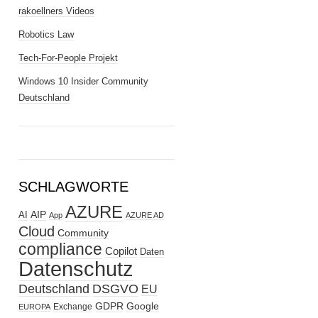
rakoellners Videos
Robotics Law
Tech-For-People Projekt
Windows 10 Insider Community
Deutschland
SCHLAGWORTE
AZURE
AIP
AI
App
AZURE AD
Cloud
Community
compliance
Copilot
Daten
Datenschutz
Deutschland
DSGVO
EU
GDPR
Google
Exchange
EUROPA