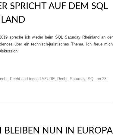
R SPRICHT AUF DEM SQL
NLAND
19 spreche ich wieder beim SQL Saturday Rheinland an der
ciences über ein technisch-juristisches Thema. Ich freue mich
Diskussion:
echt
,
Recht
and tagged
AZURE
,
Recht
,
Saturday
,
SQL
on
23.
 BLEIBEN NUN IN EUROPA