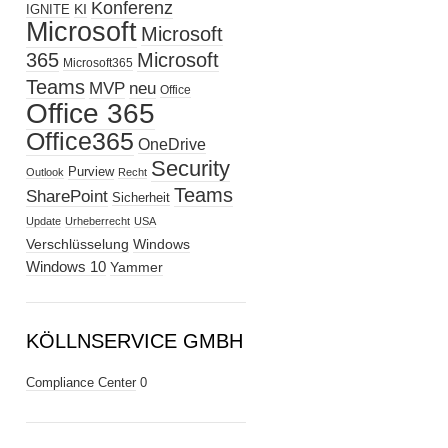
Konferenz
KI
IGNITE
Microsoft
Microsoft
365
Microsoft
Microsoft365
Teams
MVP
neu
Office
Office 365
Office365
OneDrive
Security
Purview
Outlook
Recht
Teams
SharePoint
Sicherheit
Update
Urheberrecht
USA
Verschlüsselung
Windows
Windows 10
Yammer
KÖLLNSERVICE GMBH
Compliance Center
0