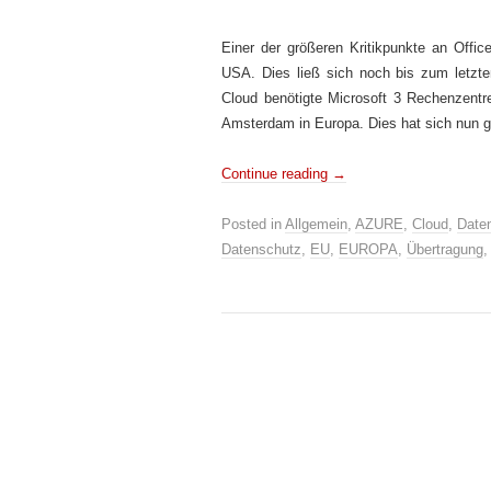
Einer der größeren Kritikpunkte an Offi
USA. Dies ließ sich noch bis zum letzten
Cloud benötigte Microsoft 3 Rechenzent
Amsterdam in Europa. Dies hat sich nun ge
Continue reading
→
Posted in
Allgemein
,
AZURE
,
Cloud
,
Date
Datenschutz
,
EU
,
EUROPA
,
Übertragung