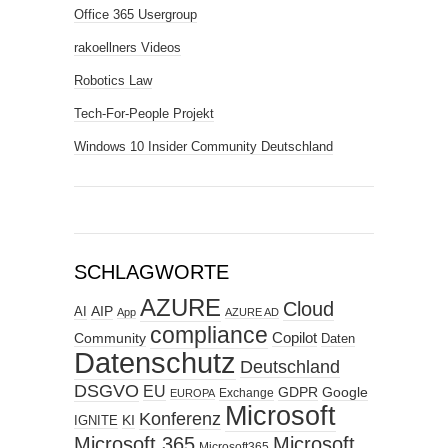
Office 365 Usergroup
rakoellners Videos
Robotics Law
Tech-For-People Projekt
Windows 10 Insider Community Deutschland
SCHLAGWORTE
AZURE
Cloud
AIP
AI
App
AZURE AD
compliance
Copilot
Community
Daten
Datenschutz
Deutschland
DSGVO
EU
GDPR
Google
Exchange
EUROPA
Microsoft
Konferenz
KI
IGNITE
Microsoft 365
Microsoft
Microsoft365