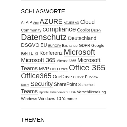
SCHLAGWORTE
AZURE
Cloud
AIP
AI
App
AZURE AD
compliance
Copilot
Community
Daten
Datenschutz
Deutschland
DSGVO
EU
GDPR
Google
Exchange
EUROPA
Microsoft
Konferenz
KI
IGNITE
Microsoft 365
Microsoft
Microsoft365
Office 365
Teams
MVP
neu
Office
Office365
OneDrive
Purview
Outlook
Security
SharePoint
Sicherheit
Recht
Teams
Verschlüsselung
Update
Urheberrecht
USA
Windows
Windows 10
Yammer
THEMEN