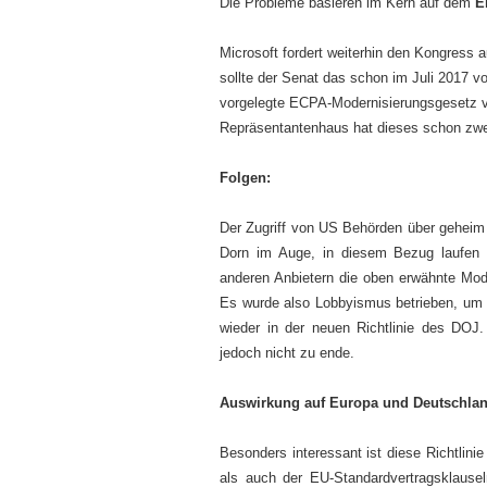
Die Probleme basieren im Kern auf dem
E
Microsoft fordert weiterhin den Kongress
sollte der Senat das schon im Juli 2017 
vorgelegte ECPA-Modernisierungsgesetz v
Repräsentantenhaus hat dieses schon zwe
Folgen:
Der Zugriff von US Behörden über geheim 
Dorn im Auge, in diesem Bezug laufen 
anderen Anbietern die oben erwähnte Mod
Es wurde also Lobbyismus betrieben, um
wieder in der neuen Richtlinie des DOJ
jedoch nicht zu ende.
Auswirkung auf Europa und Deutschla
Besonders interessant ist diese Richtlini
als auch der EU-Standardvertragsklausel