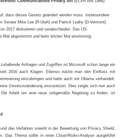
lectronic Communications Privacy Act
(ECPA von 1986).
 auf, dass dieses Gesetz geändert werden muss. Insbesondere
von Senaor Mike Lee (R-Utah) und Patrick Leahy (D-Vermont)
on 2017 diskutieren und verabschieden. Das US-
i Mal abgestimmt und beim letzten Mal einstimmig.
zuhaltende Anfragen und Zugriffen ist Microsoft schon lange ein
seit 2016 auch Klagen. Ebenso nutzte man den Einfluss mit
ernisierung einzubringen und hatte auch mit Obama verhandelt.
 eine Gesetzesänderung umzusetzen. Dies zeigte sich nun auch
. Die Arbeit um eine neue zeitgemäße Regelung zu finden, ist
nd
e und das Verfahren sowohl in der Bewertung von Privacy Shield,
n. Das Thema sollte in einer Cloud-Risiko-Analyse ausgeführt