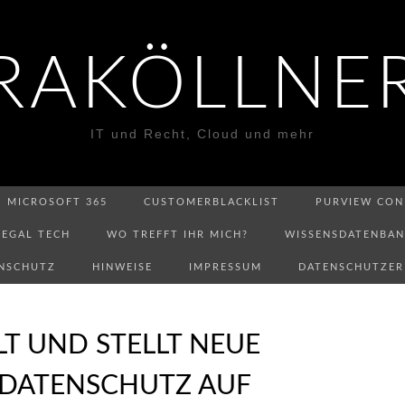
RAKÖLLNE
IT und Recht, Cloud und mehr
MICROSOFT 365
CUSTOMERBLACKLIST
PURVIEW CON
LEGAL TECH
WO TREFFT IHR MICH?
WISSENSDATENBA
NSCHUTZ
HINWEISE
IMPRESSUM
DATENSCHUTZE
T UND STELLT NEUE
 DATENSCHUTZ AUF