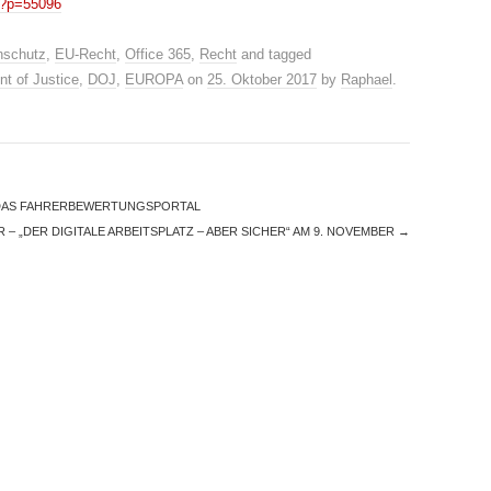
s/?p=55096
nschutz
,
EU-Recht
,
Office 365
,
Recht
and tagged
t of Justice
,
DOJ
,
EUROPA
on
25. Oktober 2017
by
Raphael
.
DAS FAHRERBEWERTUNGSPORTAL
– „DER DIGITALE ARBEITSPLATZ – ABER SICHER“ AM 9. NOVEMBER
→