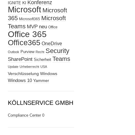
Konferenz
KI
IGNITE
Microsoft
Microsoft
365
Microsoft
Microsoft365
Teams
MVP
neu
Office
Office 365
Office365
OneDrive
Security
Purview
Outlook
Recht
Teams
SharePoint
Sicherheit
Update
Urheberrecht
USA
Verschlüsselung
Windows
Windows 10
Yammer
KÖLLNSERVICE GMBH
Compliance Center
0