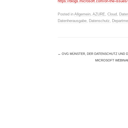
https://blogs.microsoft.com/on-the-issue
Posted in
Allgemein
,
AZURE
,
Cloud
,
Date
Datenherausgabe
,
Datenschutz
,
Departmen
←
OVG MÜNSTER, DER DATENSCHUTZ UND 
MICROSOFT WEBINAR 