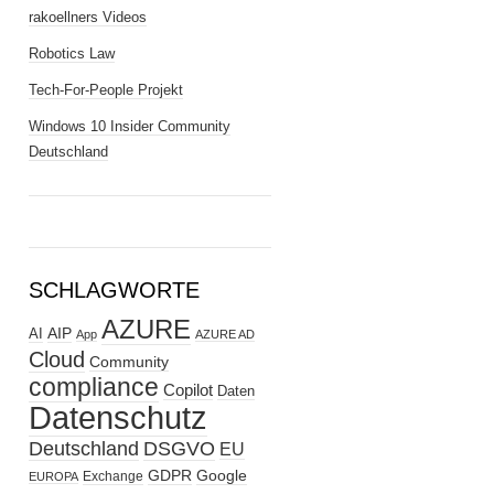
rakoellners Videos
Robotics Law
Tech-For-People Projekt
Windows 10 Insider Community
Deutschland
SCHLAGWORTE
AZURE
AIP
AI
App
AZURE AD
Cloud
Community
compliance
Copilot
Daten
Datenschutz
Deutschland
DSGVO
EU
GDPR
Google
Exchange
EUROPA