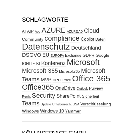
SCHLAGWORTE
AZURE
Cloud
AIP
AI
App
AZURE AD
compliance
Copilot
Community
Daten
Datenschutz
Deutschland
DSGVO
EU
GDPR
Google
Exchange
EUROPA
Microsoft
Konferenz
KI
IGNITE
Microsoft 365
Microsoft
Microsoft365
Office 365
Teams
MVP
neu
Office
Office365
OneDrive
Purview
Outlook
Security
SharePoint
Sicherheit
Recht
Teams
Verschlüsselung
Update
Urheberrecht
USA
Windows
Windows 10
Yammer