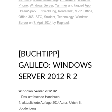
Phone
,
Windows Server
,
Yammer
and tagged
App
,
DreamSpark
,
Entwicklung
,
Konferenz
,
MVP
,
Office
,
Office 365
,
STC
,
Student
,
Technology
,
Windows
Server
on
7. April 2014
by
Raphael
.
[BUCHTIPP]
GALILEO: WINDOWS
SERVER 2012 R 2
Windows Server 2012 R2
– Das umfasende Handbuch –
4. aktualisierte Auflage 2014Autor: Ulrich B.
Boddenberg