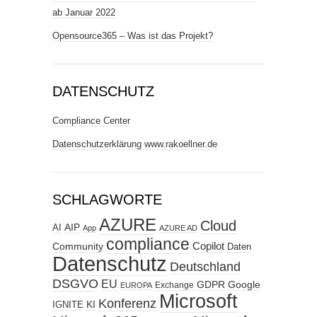
ab Januar 2022
Opensource365 – Was ist das Projekt?
DATENSCHUTZ
Compliance Center
Datenschutzerklärung www.rakoellner.de
SCHLAGWORTE
AZURE
Cloud
AIP
AI
App
AZURE AD
compliance
Copilot
Community
Daten
Datenschutz
Deutschland
DSGVO
EU
GDPR
Google
Exchange
EUROPA
Microsoft
Konferenz
KI
IGNITE