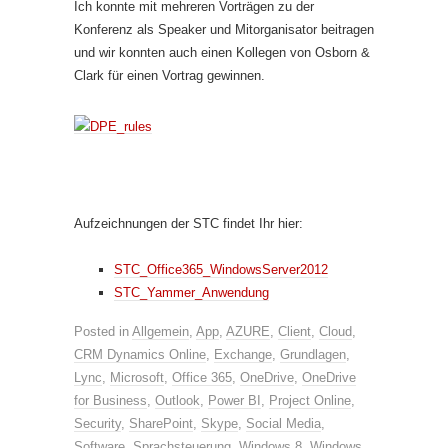
Ich konnte mit mehreren Vorträgen zu der
Konferenz als Speaker und Mitorganisator beitragen
und wir konnten auch einen Kollegen von Osborn &
Clark für einen Vortrag gewinnen.
Aufzeichnungen der STC findet Ihr hier:
STC_Office365_WindowsServer2012
STC_Yammer_Anwendung
Posted in
Allgemein
,
App
,
AZURE
,
Client
,
Cloud
,
CRM Dynamics Online
,
Exchange
,
Grundlagen
,
Lync
,
Microsoft
,
Office 365
,
OneDrive
,
OneDrive
for Business
,
Outlook
,
Power BI
,
Project Online
,
Security
,
SharePoint
,
Skype
,
Social Media
,
Software
,
Sprachsteuerung
,
Windows 8
,
Windows