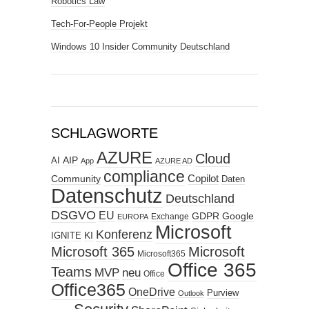
Robotics Law
Tech-For-People Projekt
Windows 10 Insider Community Deutschland
SCHLAGWORTE
AZURE
Cloud
AIP
AI
App
AZURE AD
compliance
Copilot
Community
Daten
Datenschutz
Deutschland
DSGVO
EU
GDPR
Google
Exchange
EUROPA
Microsoft
Konferenz
KI
IGNITE
Microsoft 365
Microsoft
Microsoft365
Office 365
Teams
MVP
neu
Office
Office365
OneDrive
Purview
Outlook