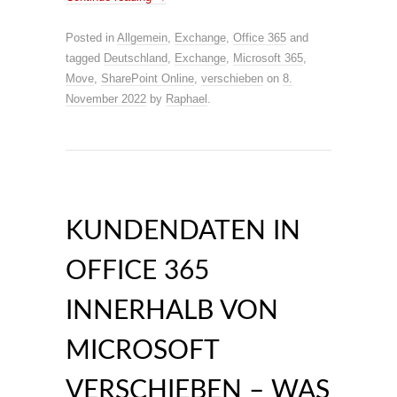
Posted in
Allgemein
,
Exchange
,
Office 365
and
tagged
Deutschland
,
Exchange
,
Microsoft 365
,
Move
,
SharePoint Online
,
verschieben
on
8.
November 2022
by
Raphael
.
KUNDENDATEN IN
OFFICE 365
INNERHALB VON
MICROSOFT
VERSCHIEBEN – WAS