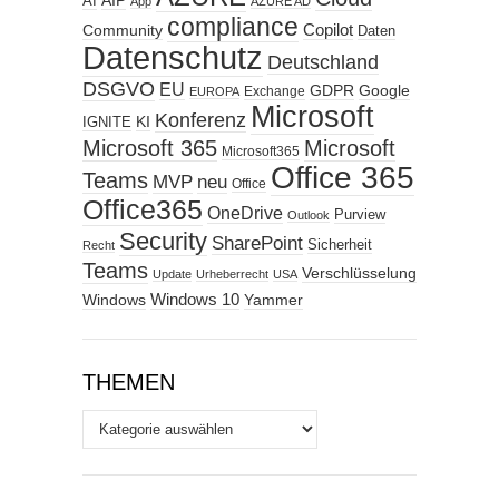
AIP
AI
App
AZURE AD
compliance
Copilot
Community
Daten
Datenschutz
Deutschland
DSGVO
EU
GDPR
Google
Exchange
EUROPA
Microsoft
Konferenz
KI
IGNITE
Microsoft 365
Microsoft
Microsoft365
Office 365
Teams
MVP
neu
Office
Office365
OneDrive
Purview
Outlook
Security
SharePoint
Sicherheit
Recht
Teams
Verschlüsselung
Update
Urheberrecht
USA
Windows
Windows 10
Yammer
THEMEN
Themen