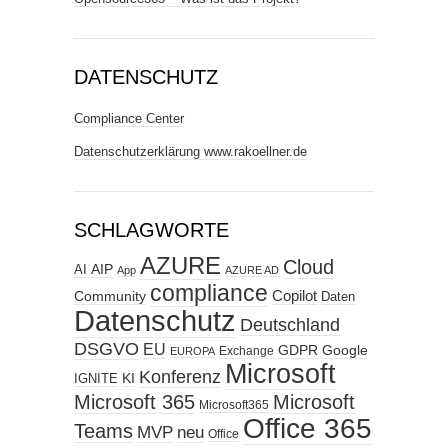
DATENSCHUTZ
Compliance Center
Datenschutzerklärung www.rakoellner.de
SCHLAGWORTE
AZURE
Cloud
AIP
AI
App
AZURE AD
compliance
Copilot
Community
Daten
Datenschutz
Deutschland
DSGVO
EU
GDPR
Google
Exchange
EUROPA
Microsoft
Konferenz
KI
IGNITE
Microsoft 365
Microsoft
Microsoft365
Office 365
Teams
MVP
neu
Office