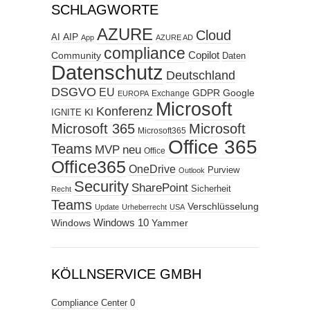
SCHLAGWORTE
AZURE
Cloud
AIP
AI
App
AZURE AD
compliance
Copilot
Community
Daten
Datenschutz
Deutschland
DSGVO
EU
GDPR
Google
Exchange
EUROPA
Microsoft
Konferenz
KI
IGNITE
Microsoft 365
Microsoft
Microsoft365
Office 365
Teams
MVP
neu
Office
Office365
OneDrive
Purview
Outlook
Security
SharePoint
Sicherheit
Recht
Teams
Verschlüsselung
Update
Urheberrecht
USA
Windows
Windows 10
Yammer
KÖLLNSERVICE GMBH
Compliance Center
0