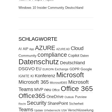
Windows 10 Insider Community Deutschland
SCHLAGWORTE
AZURE
Cloud
AIP
AI
App
AZURE AD
compliance
Copilot
Community
Daten
Datenschutz
Deutschland
DSGVO
EU
GDPR
Google
Exchange
EUROPA
Microsoft
Konferenz
KI
IGNITE
Microsoft 365
Microsoft
Microsoft365
Office 365
Teams
MVP
neu
Office
Office365
OneDrive
Purview
Outlook
Security
SharePoint
Sicherheit
Recht
Teams
Verschlüsselung
Update
Urheberrecht
USA