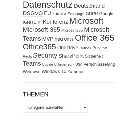
Datenschutz
Deutschland
DSGVO
EU
GDPR
Google
Exchange
EUROPA
Microsoft
Konferenz
KI
IGNITE
Microsoft 365
Microsoft
Microsoft365
Office 365
Teams
MVP
neu
Office
Office365
OneDrive
Purview
Outlook
Security
SharePoint
Sicherheit
Recht
Teams
Verschlüsselung
Update
Urheberrecht
USA
Windows
Windows 10
Yammer
THEMEN
Themen