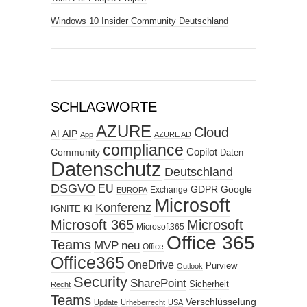
Windows 10 Insider Community Deutschland
SCHLAGWORTE
AZURE
Cloud
AIP
AI
App
AZURE AD
compliance
Copilot
Community
Daten
Datenschutz
Deutschland
DSGVO
EU
GDPR
Google
Exchange
EUROPA
Microsoft
Konferenz
KI
IGNITE
Microsoft 365
Microsoft
Microsoft365
Office 365
Teams
MVP
neu
Office
Office365
OneDrive
Purview
Outlook
Security
SharePoint
Sicherheit
Recht
Teams
Verschlüsselung
Update
Urheberrecht
USA