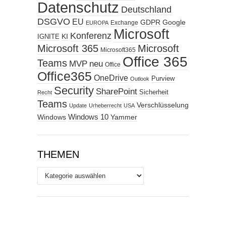
Datenschutz
Deutschland
DSGVO
EU
GDPR
Google
Exchange
EUROPA
Microsoft
Konferenz
KI
IGNITE
Microsoft 365
Microsoft
Microsoft365
Office 365
Teams
MVP
neu
Office
Office365
OneDrive
Purview
Outlook
Security
SharePoint
Sicherheit
Recht
Teams
Verschlüsselung
Update
Urheberrecht
USA
Windows
Windows 10
Yammer
THEMEN
Themen