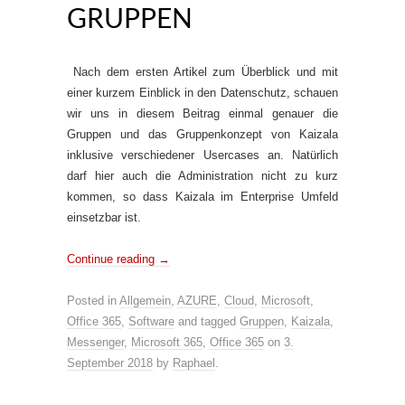
GRUPPEN
Nach dem ersten Artikel zum Überblick und mit
einer kurzem Einblick in den Datenschutz, schauen
wir uns in diesem Beitrag einmal genauer die
Gruppen und das Gruppenkonzept von Kaizala
inklusive verschiedener Usercases an. Natürlich
darf hier auch die Administration nicht zu kurz
kommen, so dass Kaizala im Enterprise Umfeld
einsetzbar ist.
Continue reading
→
Posted in
Allgemein
,
AZURE
,
Cloud
,
Microsoft
,
Office 365
,
Software
and tagged
Gruppen
,
Kaizala
,
Messenger
,
Microsoft 365
,
Office 365
on
3.
September 2018
by
Raphael
.