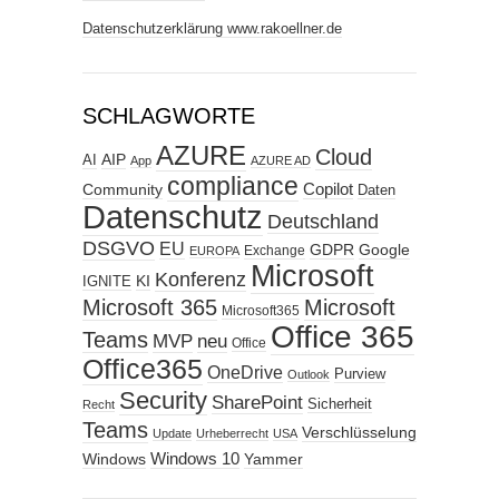
Datenschutzerklärung www.rakoellner.de
SCHLAGWORTE
AZURE
Cloud
AIP
AI
App
AZURE AD
compliance
Copilot
Community
Daten
Datenschutz
Deutschland
DSGVO
EU
GDPR
Google
Exchange
EUROPA
Microsoft
Konferenz
KI
IGNITE
Microsoft 365
Microsoft
Microsoft365
Office 365
Teams
MVP
neu
Office
Office365
OneDrive
Purview
Outlook
Security
SharePoint
Sicherheit
Recht
Teams
Verschlüsselung
Update
Urheberrecht
USA
Windows
Windows 10
Yammer