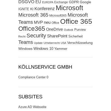
DSGVO
EU
GDPR
Google
Exchange
EUROPA
Microsoft
Konferenz
KI
IGNITE
Microsoft 365
Microsoft
Microsoft365
Office 365
Teams
MVP
neu
Office
Office365
OneDrive
Purview
Outlook
Security
SharePoint
Sicherheit
Recht
Teams
Verschlüsselung
Update
Urheberrecht
USA
Windows
Windows 10
Yammer
KÖLLNSERVICE GMBH
Compliance Center
0
SUBSITES
Azure AD Webseite