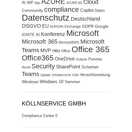
AZURE
Cloud
AIP
AI
App
AZURE AD
compliance
Copilot
Community
Daten
Datenschutz
Deutschland
DSGVO
EU
GDPR
Google
Exchange
EUROPA
Microsoft
Konferenz
KI
IGNITE
Microsoft 365
Microsoft
Microsoft365
Office 365
Teams
MVP
neu
Office
Office365
OneDrive
Purview
Outlook
Security
SharePoint
Sicherheit
Recht
Teams
Verschlüsselung
Update
Urheberrecht
USA
Windows
Windows 10
Yammer
KÖLLNSERVICE GMBH
Compliance Center
0