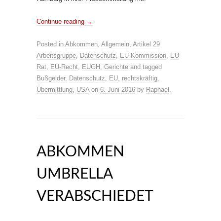
Continue reading
→
Posted in
Abkommen
,
Allgemein
,
Artikel 29
Arbeitsgruppe
,
Datenschutz
,
EU Kommission
,
EU
Rat
,
EU-Recht
,
EUGH
,
Gerichte
and tagged
Bußgelder
,
Datenschutz
,
EU
,
rechtskräftig
,
Übermittlung
,
USA
on
6. Juni 2016
by
Raphael
.
ABKOMMEN
UMBRELLA
VERABSCHIEDET