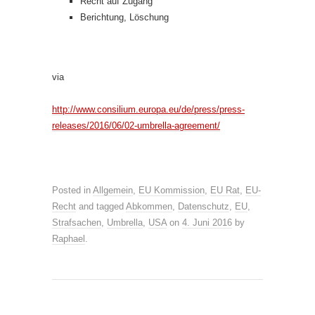
Recht auf Zugang
Berichtung, Löschung
via
http://www.consilium.europa.eu/de/press/press-
releases/2016/06/02-umbrella-agreement/
Posted in
Allgemein
,
EU Kommission
,
EU Rat
,
EU-
Recht
and tagged
Abkommen
,
Datenschutz
,
EU
,
Strafsachen
,
Umbrella
,
USA
on
4. Juni 2016
by
Raphael
.