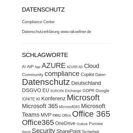
DATENSCHUTZ
Compliance Center
Datenschutzerklärung www.rakoellner.de
SCHLAGWORTE
AZURE
Cloud
AIP
AI
App
AZURE AD
compliance
Copilot
Community
Daten
Datenschutz
Deutschland
DSGVO
EU
GDPR
Google
Exchange
EUROPA
Microsoft
Konferenz
KI
IGNITE
Microsoft 365
Microsoft
Microsoft365
Office 365
Teams
MVP
neu
Office
Office365
OneDrive
Purview
Outlook
Security
SharePoint
Sicherheit
Recht