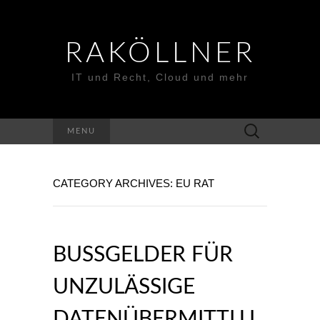
RAKÖLLNER
IT und Recht, Cloud und mehr
Suchen
MENU
nach:
CATEGORY ARCHIVES: EU RAT
BUSSGELDER FÜR U
NZULÄSSIGE D
ATENÜBERMITTLUN