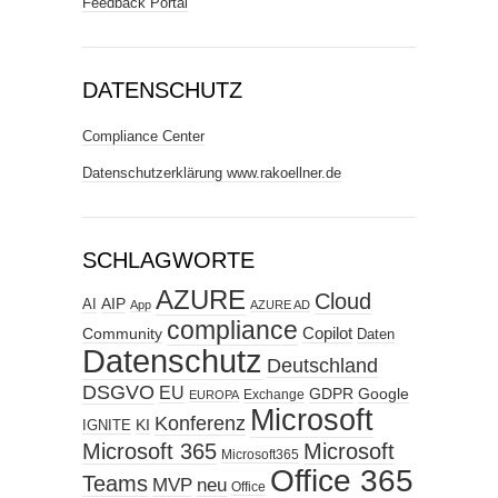
Feedback Portal
DATENSCHUTZ
Compliance Center
Datenschutzerklärung www.rakoellner.de
SCHLAGWORTE
AZURE
Cloud
AIP
AI
App
AZURE AD
compliance
Copilot
Community
Daten
Datenschutz
Deutschland
DSGVO
EU
GDPR
Google
Exchange
EUROPA
Microsoft
Konferenz
KI
IGNITE
Microsoft 365
Microsoft
Microsoft365
Office 365
Teams
MVP
neu
Office