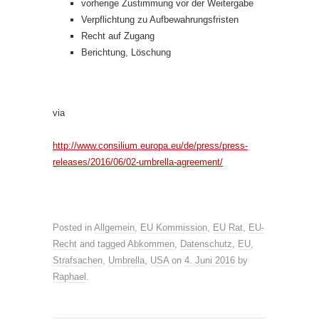
vorherige Zustimmung vor der Weitergabe
Verpflichtung zu Aufbewahrungsfristen
Recht auf Zugang
Berichtung, Löschung
via
http://www.consilium.europa.eu/de/press/press-
releases/2016/06/02-umbrella-agreement/
Posted in
Allgemein
,
EU Kommission
,
EU Rat
,
EU-
Recht
and tagged
Abkommen
,
Datenschutz
,
EU
,
Strafsachen
,
Umbrella
,
USA
on
4. Juni 2016
by
Raphael
.