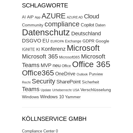
SCHLAGWORTE
AZURE
Cloud
AIP
AI
App
AZURE AD
compliance
Copilot
Community
Daten
Datenschutz
Deutschland
DSGVO
EU
GDPR
Google
Exchange
EUROPA
Microsoft
Konferenz
KI
IGNITE
Microsoft 365
Microsoft
Microsoft365
Office 365
Teams
MVP
neu
Office
Office365
OneDrive
Purview
Outlook
Security
SharePoint
Sicherheit
Recht
Teams
Verschlüsselung
Update
Urheberrecht
USA
Windows
Windows 10
Yammer
KÖLLNSERVICE GMBH
Compliance Center
0