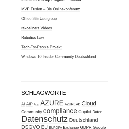
MVP Fusion – Die Onlinekonferenz
Office 365 Usergroup
rakoellners Videos
Robotics Law
Tech-For-People Projekt
Windows 10 Insider Community Deutschland
SCHLAGWORTE
AZURE
Cloud
AIP
AI
App
AZURE AD
compliance
Copilot
Community
Daten
Datenschutz
Deutschland
DSGVO
EU
GDPR
Google
Exchange
EUROPA