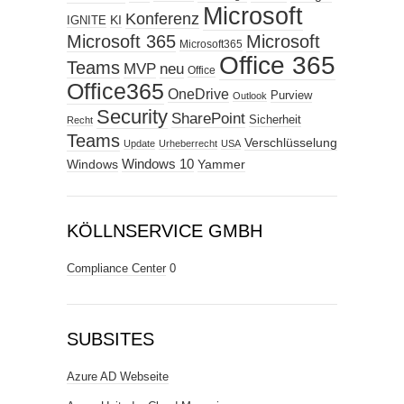
Microsoft
Konferenz
KI
IGNITE
Microsoft 365
Microsoft
Microsoft365
Office 365
Teams
MVP
neu
Office
Office365
OneDrive
Purview
Outlook
Security
SharePoint
Sicherheit
Recht
Teams
Verschlüsselung
Update
Urheberrecht
USA
Windows
Windows 10
Yammer
KÖLLNSERVICE GMBH
Compliance Center
0
SUBSITES
Azure AD Webseite