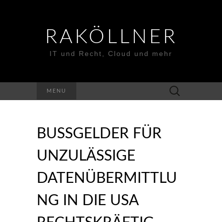
RAKÖLLNER
IT und Recht, Cloud und mehr
Suchen
MENU
nach:
BUSSGELDER FÜR U
NZULÄSSIGE D
ATENÜBERMITTLUN
G IN DIE USA R