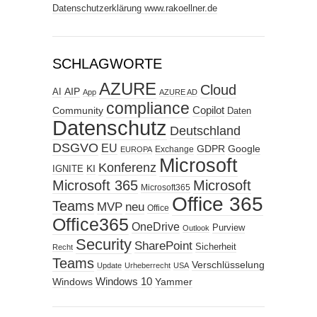
Datenschutzerklärung www.rakoellner.de
SCHLAGWORTE
AZURE
Cloud
AIP
AI
App
AZURE AD
compliance
Copilot
Community
Daten
Datenschutz
Deutschland
DSGVO
EU
GDPR
Google
Exchange
EUROPA
Microsoft
Konferenz
KI
IGNITE
Microsoft 365
Microsoft
Microsoft365
Office 365
Teams
MVP
neu
Office
Office365
OneDrive
Purview
Outlook
Security
SharePoint
Sicherheit
Recht
Teams
Verschlüsselung
Update
Urheberrecht
USA
Windows
Windows 10
Yammer