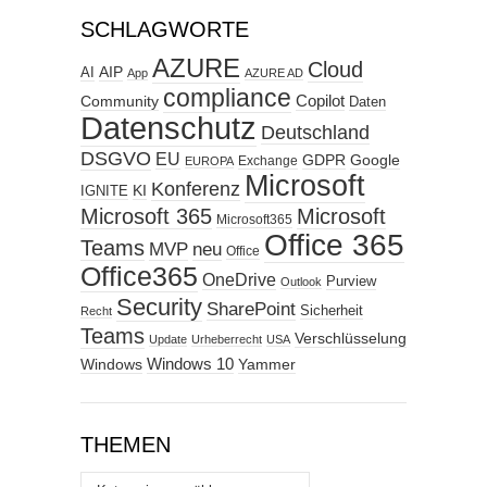
SCHLAGWORTE
AZURE
Cloud
AIP
AI
App
AZURE AD
compliance
Copilot
Community
Daten
Datenschutz
Deutschland
DSGVO
EU
GDPR
Google
Exchange
EUROPA
Microsoft
Konferenz
KI
IGNITE
Microsoft 365
Microsoft
Microsoft365
Office 365
Teams
MVP
neu
Office
Office365
OneDrive
Purview
Outlook
Security
SharePoint
Sicherheit
Recht
Teams
Verschlüsselung
Update
Urheberrecht
USA
Windows
Windows 10
Yammer
THEMEN
Themen