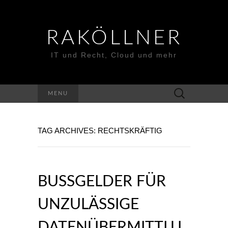
RAKÖLLNER
IT und Recht, Cloud und mehr
Suchen
MENU
nach:
TAG ARCHIVES: RECHTSKRÄFTIG
BUSSGELDER FÜR U
NZULÄSSIGE D
ATENÜBERMITTLUN