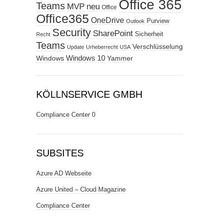
Office 365
Teams
MVP
neu
Office
Office365
OneDrive
Purview
Outlook
Security
SharePoint
Sicherheit
Recht
Teams
Verschlüsselung
Update
Urheberrecht
USA
Windows
Windows 10
Yammer
KÖLLNSERVICE GMBH
Compliance Center
0
SUBSITES
Azure AD Webseite
Azure United – Cloud Magazine
Compliance Center