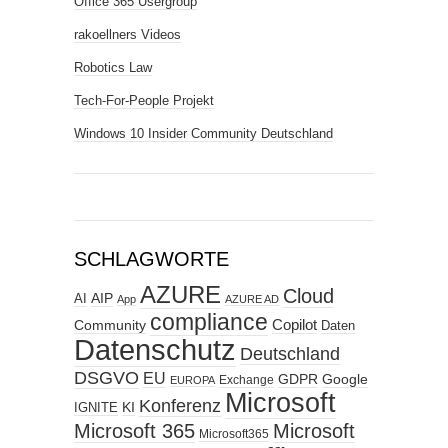
Office 365 Usergroup
rakoellners Videos
Robotics Law
Tech-For-People Projekt
Windows 10 Insider Community Deutschland
SCHLAGWORTE
AZURE
Cloud
AIP
AI
App
AZURE AD
compliance
Copilot
Community
Daten
Datenschutz
Deutschland
DSGVO
EU
GDPR
Google
Exchange
EUROPA
Microsoft
Konferenz
KI
IGNITE
Microsoft 365
Microsoft
Microsoft365