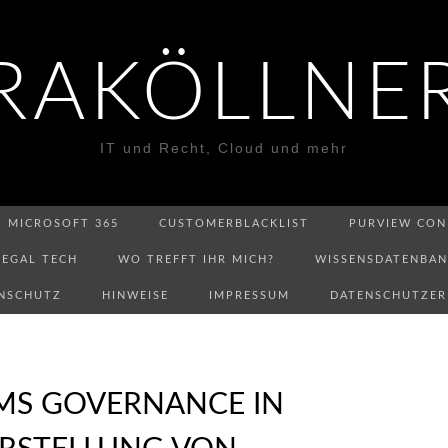
RAKÖLLNE
IT und Recht, Cloud und mehr
MICROSOFT 365
CUSTOMERBLACKLIST
PURVIEW CON
LEGAL TECH
WO TREFFT IHR MICH?
WISSENSDATENBA
NSCHUTZ
HINWEISE
IMPRESSUM
DATENSCHUTZE
MS GOVERNANCE IN