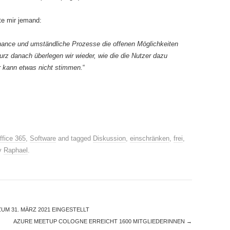
te mir jemand:
rnance und umständliche Prozesse die offenen Möglichkeiten
urz danach überlegen wir wieder, wie die die Nutzer dazu
 kann etwas nicht stimmen.
“
ffice 365
,
Software
and tagged
Diskussion
,
einschränken
,
frei
,
y
Raphael
.
M 31. MÄRZ 2021 EINGESTELLT
AZURE MEETUP COLOGNE ERREICHT 1600 MITGLIEDERINNEN
→