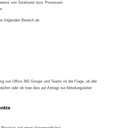
parenz von Strukturen bzw. Prozessen
en
en folgenden Bereich ab:
ung von Office 365 Groups und Teams ist die Frage, ob alle
ürfen oder ob man dies auf Antrag/ nur Abteilungsleiter
unkte
Besitzer und intern Verantwortliche)