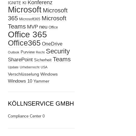
Konferenz
KI
IGNITE
Microsoft
Microsoft
365
Microsoft
Microsoft365
Teams
MVP
neu
Office
Office 365
Office365
OneDrive
Security
Purview
Outlook
Recht
Teams
SharePoint
Sicherheit
Update
Urheberrecht
USA
Verschlüsselung
Windows
Windows 10
Yammer
KÖLLNSERVICE GMBH
Compliance Center
0