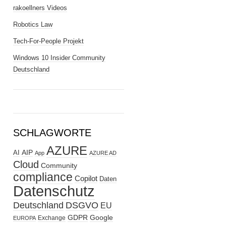
rakoellners Videos
Robotics Law
Tech-For-People Projekt
Windows 10 Insider Community
Deutschland
SCHLAGWORTE
AZURE
AIP
AI
App
AZURE AD
Cloud
Community
compliance
Copilot
Daten
Datenschutz
Deutschland
DSGVO
EU
GDPR
Google
Exchange
EUROPA