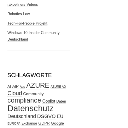
rakoellners Videos
Robotics Law
Tech-For-People Projekt
Windows 10 Insider Community
Deutschland
SCHLAGWORTE
AZURE
AIP
AI
App
AZURE AD
Cloud
Community
compliance
Copilot
Daten
Datenschutz
Deutschland
DSGVO
EU
GDPR
Google
Exchange
EUROPA