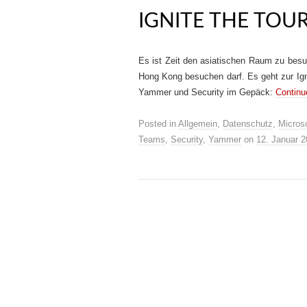
IGNITE THE TOU
Es ist Zeit den asiatischen Raum zu besu
Hong Kong besuchen darf. Es geht zur Ign
Yammer und Security im Gepäck:
Continu
Posted in
Allgemein
,
Datenschutz
,
Microso
Teams
,
Security
,
Yammer
on
12. Januar 