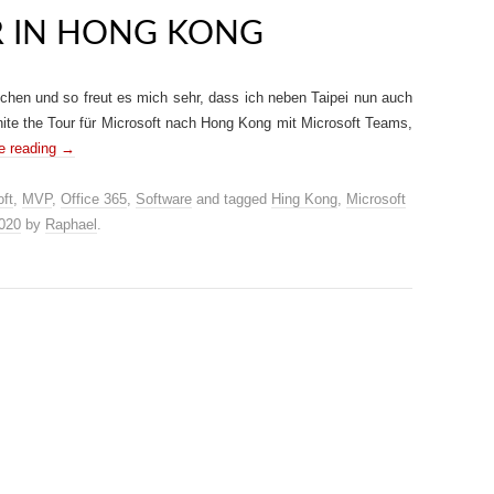
R IN HONG KONG
chen und so freut es mich sehr, dass ich neben Taipei nun auch
ite the Tour für Microsoft nach Hong Kong mit Microsoft Teams,
e reading
→
ft
,
MVP
,
Office 365
,
Software
and tagged
Hing Kong
,
Microsoft
2020
by
Raphael
.