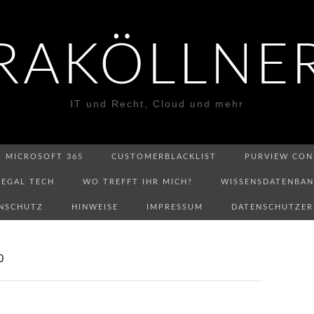
RAKÖLLNE
IT und Recht, Cloud und mehr
MICROSOFT 365
CUSTOMERBLACKLIST
PURVIEW CON
LEGAL TECH
WO TREFFT IHR MICH?
WISSENSDATENBA
NSCHUTZ
HINWEISE
IMPRESSUM
DATENSCHUTZE
0