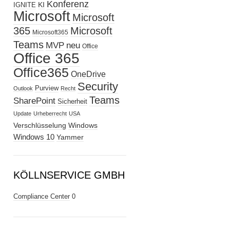
Konferenz
KI
IGNITE
Microsoft
Microsoft
365
Microsoft
Microsoft365
Teams
MVP
neu
Office
Office 365
Office365
OneDrive
Security
Purview
Outlook
Recht
Teams
SharePoint
Sicherheit
Update
Urheberrecht
USA
Verschlüsselung
Windows
Windows 10
Yammer
KÖLLNSERVICE GMBH
Compliance Center
0