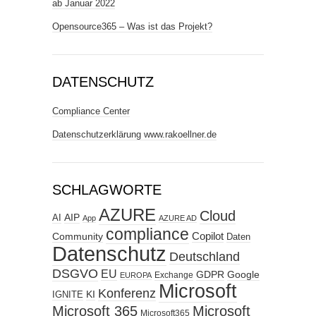
ab Januar 2022
Opensource365 – Was ist das Projekt?
DATENSCHUTZ
Compliance Center
Datenschutzerklärung www.rakoellner.de
SCHLAGWORTE
AZURE
Cloud
AIP
AI
App
AZURE AD
compliance
Copilot
Community
Daten
Datenschutz
Deutschland
DSGVO
EU
GDPR
Google
Exchange
EUROPA
Microsoft
Konferenz
KI
IGNITE
Microsoft 365
Microsoft
Microsoft365