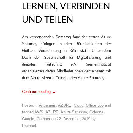
LERNEN, VERBINDEN
UND TEILEN
Am vergangenden Samstag fand der ersten Azure
Saturday Cologne in den Räumlichkeiten der
Gothaer Versicherung in Köln statt. Unter dem
Dach der Gesellschaft für Digitalisierung und
digitalen Fortschritt e.V. (gemeinnützig)
organisierten deren MitgliederInnen gemeinsam mit
dem Azure Meetup Cologne den Azure Saturday:
Continue reading
→
Posted in
Allgemein
,
AZURE
,
Cloud
,
Office 365
and
tagged
AWS
,
AZURE
,
Azure Saturday
,
Cologne
,
Google
,
Gothaer
on
22. Dezember 2019
by
Raphael
.