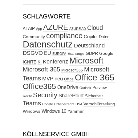
SCHLAGWORTE
AZURE
Cloud
AIP
AI
App
AZURE AD
compliance
Copilot
Community
Daten
Datenschutz
Deutschland
DSGVO
EU
GDPR
Google
Exchange
EUROPA
Microsoft
Konferenz
KI
IGNITE
Microsoft 365
Microsoft
Microsoft365
Office 365
Teams
MVP
neu
Office
Office365
OneDrive
Purview
Outlook
Security
SharePoint
Sicherheit
Recht
Teams
Verschlüsselung
Update
Urheberrecht
USA
Windows
Windows 10
Yammer
KÖLLNSERVICE GMBH