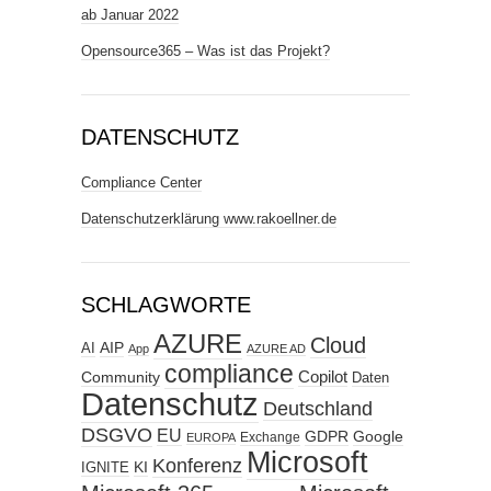
ab Januar 2022
Opensource365 – Was ist das Projekt?
DATENSCHUTZ
Compliance Center
Datenschutzerklärung www.rakoellner.de
SCHLAGWORTE
AZURE
Cloud
AIP
AI
App
AZURE AD
compliance
Copilot
Community
Daten
Datenschutz
Deutschland
DSGVO
EU
GDPR
Google
Exchange
EUROPA
Microsoft
Konferenz
KI
IGNITE