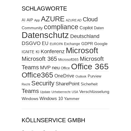
SCHLAGWORTE
AZURE
Cloud
AIP
AI
App
AZURE AD
compliance
Copilot
Community
Daten
Datenschutz
Deutschland
DSGVO
EU
GDPR
Google
Exchange
EUROPA
Microsoft
Konferenz
KI
IGNITE
Microsoft 365
Microsoft
Microsoft365
Office 365
Teams
MVP
neu
Office
Office365
OneDrive
Purview
Outlook
Security
SharePoint
Sicherheit
Recht
Teams
Verschlüsselung
Update
Urheberrecht
USA
Windows
Windows 10
Yammer
KÖLLNSERVICE GMBH