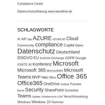
Compliance Center
Datenschutzerklärung www.rakoellner.de
SCHLAGWORTE
AZURE
Cloud
AIP
AI
App
AZURE AD
compliance
Copilot
Community
Daten
Datenschutz
Deutschland
DSGVO
EU
GDPR
Google
Exchange
EUROPA
Microsoft
Konferenz
KI
IGNITE
Microsoft 365
Microsoft
Microsoft365
Office 365
Teams
MVP
neu
Office
Office365
OneDrive
Purview
Outlook
Security
SharePoint
Sicherheit
Recht
Teams
Verschlüsselung
Update
Urheberrecht
USA
Windows
Windows 10
Yammer