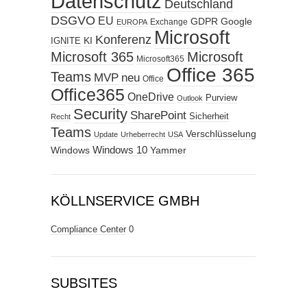
Datenschutz
Deutschland
DSGVO
EU
GDPR
Google
Exchange
EUROPA
Microsoft
Konferenz
KI
IGNITE
Microsoft 365
Microsoft
Microsoft365
Office 365
Teams
MVP
neu
Office
Office365
OneDrive
Purview
Outlook
Security
SharePoint
Sicherheit
Recht
Teams
Verschlüsselung
Update
Urheberrecht
USA
Windows
Windows 10
Yammer
KÖLLNSERVICE GMBH
Compliance Center
0
SUBSITES