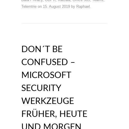
Telemtrie
on
15. August 2019
by
Raphael
.
DON´T BE
CONFUSED –
MICROSOFT
SECURITY
WERKZEUGE
FRÜHER, HEUTE
UND MORGEN