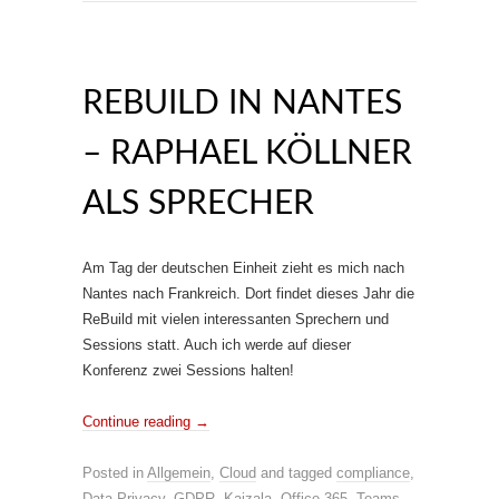
REBUILD IN NANTES
– RAPHAEL KÖLLNER
ALS SPRECHER
Am Tag der deutschen Einheit zieht es mich nach
Nantes nach Frankreich. Dort findet dieses Jahr die
ReBuild mit vielen interessanten Sprechern und
Sessions statt. Auch ich werde auf dieser
Konferenz zwei Sessions halten!
Continue reading
→
Posted in
Allgemein
,
Cloud
and tagged
compliance
,
Data Privacy
,
GDPR
,
Kaizala
,
Office 365
,
Teams
,