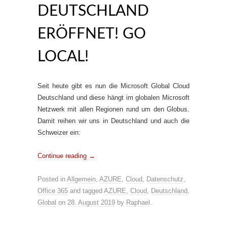
DEUTSCHLAND
ERÖFFNET! GO
LOCAL!
Seit heute gibt es nun die Microsoft Global Cloud
Deutschland und diese hängt im globalen Microsoft
Netzwerk mit allen Regionen rund um den Globus.
Damit reihen wir uns in Deutschland und auch die
Schweizer ein:
Continue reading
→
Posted in
Allgemein
,
AZURE
,
Cloud
,
Datenschutz
,
Office 365
and tagged
AZURE
,
Cloud
,
Deutschland
,
Global
on
28. August 2019
by
Raphael
.