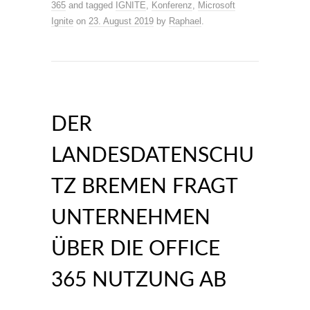
365
and tagged
IGNITE
,
Konferenz
,
Microsoft
Ignite
on
23. August 2019
by
Raphael
.
DER
LANDESDATENSCHU
TZ BREMEN FRAGT
UNTERNEHMEN
ÜBER DIE OFFICE
365 NUTZUNG AB