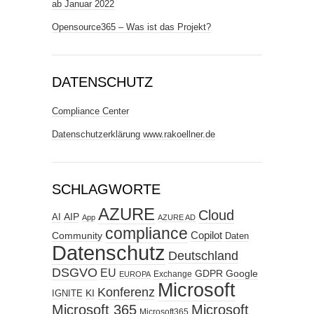
ab Januar 2022
Opensource365 – Was ist das Projekt?
DATENSCHUTZ
Compliance Center
Datenschutzerklärung www.rakoellner.de
SCHLAGWORTE
AZURE
Cloud
AIP
AI
App
AZURE AD
compliance
Copilot
Community
Daten
Datenschutz
Deutschland
DSGVO
EU
GDPR
Google
Exchange
EUROPA
Microsoft
Konferenz
KI
IGNITE
Microsoft 365
Microsoft
Microsoft365