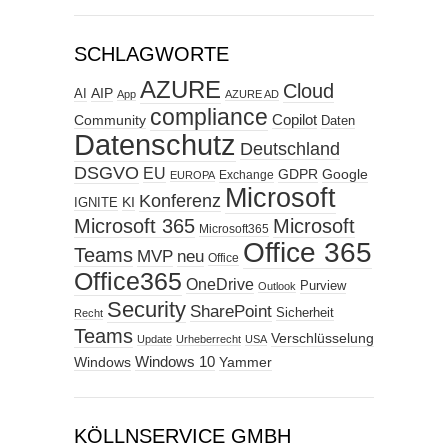
SCHLAGWORTE
AZURE
Cloud
AIP
AI
App
AZURE AD
compliance
Copilot
Community
Daten
Datenschutz
Deutschland
DSGVO
EU
GDPR
Google
Exchange
EUROPA
Microsoft
Konferenz
KI
IGNITE
Microsoft 365
Microsoft
Microsoft365
Office 365
Teams
MVP
neu
Office
Office365
OneDrive
Purview
Outlook
Security
SharePoint
Sicherheit
Recht
Teams
Verschlüsselung
Update
Urheberrecht
USA
Windows
Windows 10
Yammer
KÖLLNSERVICE GMBH