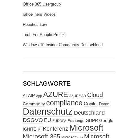
Office 365 Usergroup
rakoellners Videos
Robotics Law
Tech-For-People Projekt
Windows 10 Insider Community Deutschland
SCHLAGWORTE
AZURE
Cloud
AIP
AI
App
AZURE AD
compliance
Copilot
Community
Daten
Datenschutz
Deutschland
DSGVO
EU
GDPR
Google
Exchange
EUROPA
Microsoft
Konferenz
KI
IGNITE
Microsoft 365
Microsoft
Microsoft365