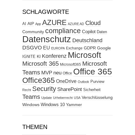
SCHLAGWORTE
AZURE
Cloud
AIP
AI
App
AZURE AD
compliance
Copilot
Community
Daten
Datenschutz
Deutschland
DSGVO
EU
GDPR
Google
Exchange
EUROPA
Microsoft
Konferenz
KI
IGNITE
Microsoft 365
Microsoft
Microsoft365
Office 365
Teams
MVP
neu
Office
Office365
OneDrive
Purview
Outlook
Security
SharePoint
Sicherheit
Recht
Teams
Verschlüsselung
Update
Urheberrecht
USA
Windows
Windows 10
Yammer
THEMEN