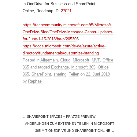
in OneDrive for Business and SharePoint
Online, Roadmap ID:
27021
https://techcommunity.microsoft.com/t5/Microsoft-
OneDrive-Blog/OneDrive-Message-Center-Updates-
for-June-1-15-2018/ba-p/20530
5
https://docs.microsoft.com/de-de/azure/active-
directory/fundamentals/customize-branding
Posted in
Allgemein
,
Cloud
,
Microsoft
,
MVP
,
Office
365
and tagged
Exchange
,
Microsoft 365
,
Office
365
,
SharePoint
,
sharing
,
Teilen
on
22. Juni 2018
by
Raphael
.
←
SHAREPOINT SPACES – PRIVATE PREVIEW
ÄNDERUNGEN ZUM EXTERNEN TEILEN IN MICROSOFT
365 MIT ONEDRIVE UND SHAREPOINT ONLINE
→