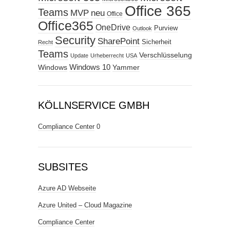
Office 365
Teams
MVP
neu
Office
Office365
OneDrive
Purview
Outlook
Security
SharePoint
Sicherheit
Recht
Teams
Verschlüsselung
Update
Urheberrecht
USA
Windows
Windows 10
Yammer
KÖLLNSERVICE GMBH
Compliance Center
0
SUBSITES
Azure AD Webseite
Azure United – Cloud Magazine
Compliance Center