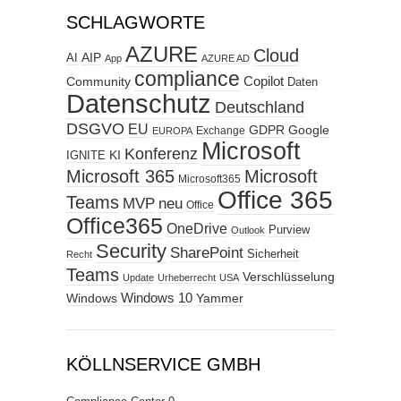
SCHLAGWORTE
AZURE
Cloud
AIP
AI
App
AZURE AD
compliance
Copilot
Community
Daten
Datenschutz
Deutschland
DSGVO
EU
GDPR
Google
Exchange
EUROPA
Microsoft
Konferenz
KI
IGNITE
Microsoft 365
Microsoft
Microsoft365
Office 365
Teams
MVP
neu
Office
Office365
OneDrive
Purview
Outlook
Security
SharePoint
Sicherheit
Recht
Teams
Verschlüsselung
Update
Urheberrecht
USA
Windows
Windows 10
Yammer
KÖLLNSERVICE GMBH