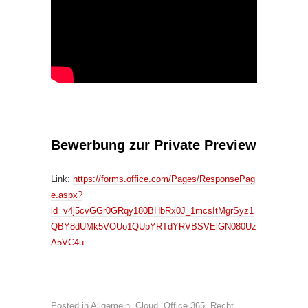
Bewerbung zur Private Preview
Link:
https://forms.office.com/Pages/ResponsePag
e.aspx?
id=v4j5cvGGr0GRqy180BHbRx0J_1mcsItMgrSyz1
QBY8dUMk5VOUo1QUpYRTdYRVBSVElGN080Uz
A5VC4u
Posted in
Allgemein
,
Cloud
,
Office 365
,
Recht
,