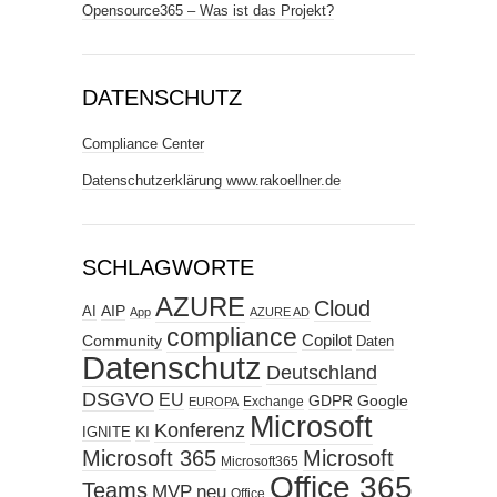
Opensource365 – Was ist das Projekt?
DATENSCHUTZ
Compliance Center
Datenschutzerklärung www.rakoellner.de
SCHLAGWORTE
AZURE
Cloud
AIP
AI
App
AZURE AD
compliance
Copilot
Community
Daten
Datenschutz
Deutschland
DSGVO
EU
GDPR
Google
Exchange
EUROPA
Microsoft
Konferenz
KI
IGNITE
Microsoft 365
Microsoft
Microsoft365
Office 365
Teams
MVP
neu
Office