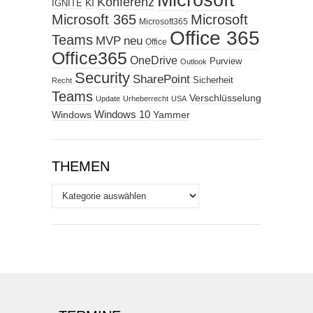
Microsoft
Konferenz
KI
IGNITE
Microsoft 365
Microsoft
Microsoft365
Office 365
Teams
MVP
neu
Office
Office365
OneDrive
Purview
Outlook
Security
SharePoint
Sicherheit
Recht
Teams
Verschlüsselung
Update
Urheberrecht
USA
Windows
Windows 10
Yammer
THEMEN
Themen