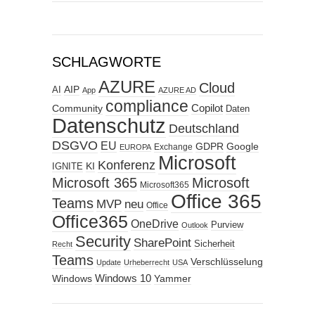
SCHLAGWORTE
AZURE
Cloud
AIP
AI
App
AZURE AD
compliance
Copilot
Community
Daten
Datenschutz
Deutschland
DSGVO
EU
GDPR
Google
Exchange
EUROPA
Microsoft
Konferenz
KI
IGNITE
Microsoft 365
Microsoft
Microsoft365
Office 365
Teams
MVP
neu
Office
Office365
OneDrive
Purview
Outlook
Security
SharePoint
Sicherheit
Recht
Teams
Verschlüsselung
Update
Urheberrecht
USA
Windows
Windows 10
Yammer