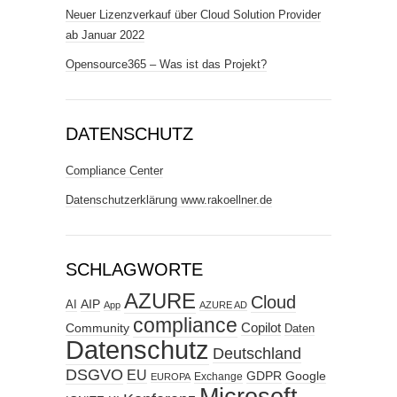
Neuer Lizenzverkauf über Cloud Solution Provider
ab Januar 2022
Opensource365 – Was ist das Projekt?
DATENSCHUTZ
Compliance Center
Datenschutzerklärung www.rakoellner.de
SCHLAGWORTE
AZURE
Cloud
AIP
AI
App
AZURE AD
compliance
Copilot
Community
Daten
Datenschutz
Deutschland
DSGVO
EU
GDPR
Google
Exchange
EUROPA